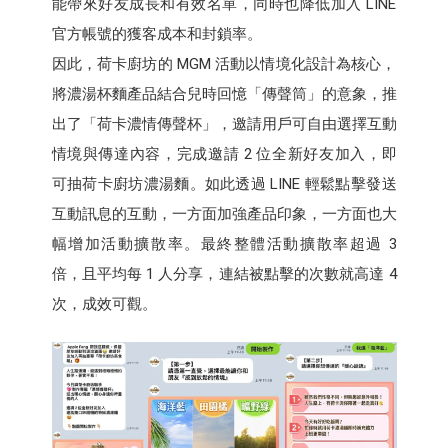
能帶來好友成長和有效名單，同時也降低加入 LINE
官方帳號的獲客成本和封鎖率。
因此，荷卡廚坊的 MGM 活動以情境化設計為核心，
將濃湯杯麵產品結合兒時回憶「傳聲筒」的意象，推
出了「荷卡濃情傳聲杯」，邀請用戶可自由選擇互動
情境與傳達內容，完成邀請 2 位全新好友加入，即
可抽荷卡廚坊濃湯麵。如此透過 LINE 輕鬆點擊發送
互動訊息的互動，一方面加強產品印象，一方面也大
幅增加活動擴散率。最終整體活動擴散率超過 3
倍，且平均每 1 人分享，連結被點擊的次數就高達 4
次，成效可觀。