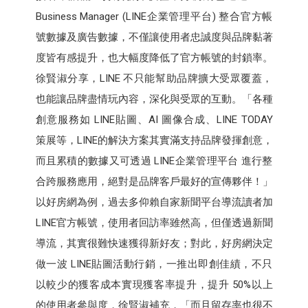
Business Manager (LINE企業管理平台) 整合官方帳
號數據及廣告數據，不僅讓使用者忠誠度與品牌黏著
度皆有感提升，也大幅度降低了官方帳號的封鎖率。
徐賢淑分享，LINE 不只能幫助品牌擴大受眾覆蓋，
也能讓品牌盡情玩內容，深化與受眾的互動。「各種
創意服務如 LINE貼圖、AI 圖像合成、LINE TODAY
策展等，LINE的解決方案其實滿支持品牌發揮創意，
而且累積的數據又可透過 LINE企業管理平台 進行整
合跨服務應用，絕對是品牌客戶最好的宣傳夥伴！」
以好房網為例，過去多仰賴自家新聞平台導流讀者加
LINE官方帳號，使用者回訪率雖然高，但僅透過新聞
導流，其實很難快速獲得新好友；對此，好房網決定
做一波 LINE貼圖活動行銷，一推出即創佳績，不只
以較少的獲客成本實現獲客率提升，提升 50%以上
的使用者參與度，徐賢淑補充，「而且留存率也很不