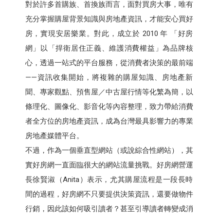
對於許多首購族、首換族而言，面對買房大事，唯有
充分掌握購屋背景知識與房地產資訊，才能安心買好
房，實現安居樂業。對此，成立於 2010 年 「好房
網」以「捍衛居住正義、維護消費權益」為品牌核
心，透過一站式的平台服務，從消費者決策的最前端
——資訊收集開始，將複雜的購屋知識、房地產新
聞、專家觀點、預售屋／中古屋行情等化繁為簡，以
條理化、圖像化、影音化等內容整理，致力帶給消費
者全方位的房地產資訊，成為台灣最具影響力的專業
房地產媒體平台。
不過，作為一個垂直型網站（或說綜合性網站），其
實好房網一直面臨很大的網站流量挑戰。好房網營運
長徐賢淑（Anita）表示，尤其購屋流程是一段長時
間的過程，好房網不只要提供決策資訊，還要做物件
行銷，因此該如何吸引讀者？甚至引導讀者轉變成消