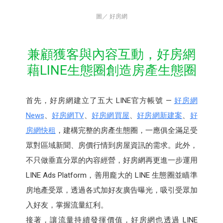
圖／ 好房網
兼顧獲客與內容互動，好房網
藉LINE生態圈創造房產生態圈
首先，好房網建立了五大 LINE官方帳號 —
好房網
News
、
好房網TV
、
好房網買屋
、
好房網新建案
、
好
房網快租
，建構完整的房產生態圈，一應俱全滿足受
眾對區域新聞、房價行情到房屋資訊的需求。此外，
不只做垂直分眾的內容經營，好房網再更進一步運用
LINE Ads Platform，善用龐大的 LINE 生態圈並瞄準
房地產受眾，透過各式加好友廣告曝光，吸引受眾加
入好友，掌握流量紅利。
接著，讓流量持續發揮價值，好房網也透過 LINE