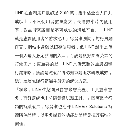
LINE 在台灣用戶數超過 2100 萬，幾乎佔全國人口九
成以上，不只使用者數量龐大，長達數小時的使用
率，對品牌來說更是不可或缺的溝通平台。「LINE
就是忠實使用者的蓄水池！」徐賢淑強調，對好房網
而言，網站本身難以留存使用者，但 LINE 幾乎是每
一個人每天必定點開的入口，可說是很好圈養受眾的
行銷工具；更重要的是，LINE 具備完整的生態圈和
行銷策略，無論是激發品牌認知或是追求轉換成效，
幾乎層層包辦行銷漏斗所需的解決方案。
「將來，LINE 生態圈只會愈來愈完整、工具愈來愈
多，而好房網也十分願意嘗試新工具。」隨著數位行
銷的持續發展，徐賢淑也期許 LINE Biz-Solutions 持
續陪伴品牌，以更多嶄新的功能助品牌發揮其獨特的
價值。