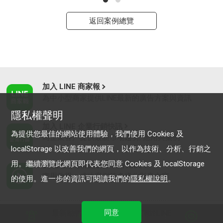
返回案例總覽
加入 LINE 商家報
為中小型商家提供LINE最新的廣告方案與資訊
隱私權聲明
加入 LINE 企業行銷快訊
為提供您最佳的網站使用體驗，我們使用 Cookies 及
為企業客戶提供最新市場趨勢, 應用與案例
localStorage 以改善我們的網頁，以作為技術、分析、行銷之
用。繼續瀏覽此網頁即代表您同意 Cookies 及 localStorage
LINE Biz-Solutions YouTube
實用教學、成功案例等多樣化影音內容
的使用。進一步的資訊可閱讀我們的
隱私權說明
。
同意
最新動態
｜
服務條款
｜
關於LINE