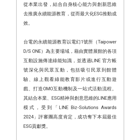
從本業出發，結合自身核心能力與創新思維
去推廣永續能源教育，從而最大化ESG推動成
效。
台電的永續能源教育以電幻1號所（Taipower
D/S ONE）為主要場域，藉由實體展館的各項
互動設施傳達綠能知識，並透過LINE 官方帳
號深化與民眾互動，包括吸引民眾到館體
驗、線上觀看綠能教育影片或進行互動遊
戲、打造OMO互動機制及一站式活動流程。
其結合本業、ESG精神與創意思維的LINE應用
模式，受到「LINE Biz-Solutions Awards
2024」評審團高度肯定，成功奪下本屆最佳
ESG貢獻獎。