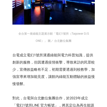
全台第一座綠能主題展示館「電幻1號所（Taipower D/S
ONE）」 圖／ 台北數位集團
台電成立電幻1號所溝通綠能與電力科普知識，提供
創新的服務，但因遭遇疫情衝擊，導致來訪的民眾較
少，宣傳效益略有不足，初期需要透過到校教學，加
強宣導來增加能見度，讓館內綠能互動體驗的效益慢
慢發酵。
對此，台電與台北數位集團合作，於2023年成立
「電幻1號所LINE 官方帳號」，將其定位為再生能源