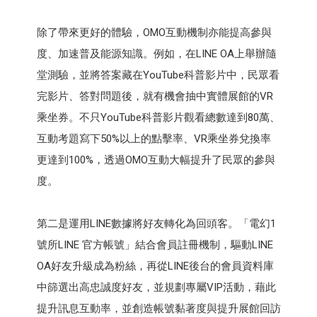
除了帶來更好的體驗，OMO互動機制亦能提高參與
度、加速普及能源知識。例如，在LINE OA上舉辦隨
堂測驗，並將答案藏在YouTube科普影片中，民眾看
完影片、答對問題後，就有機會抽中實體展館的VR
乘坐券。不只YouTube科普影片觀看總數達到80萬、
互動考題寫下50%以上的點擊率、VR乘坐券兌換率
更達到100%，透過OMO互動大幅提升了民眾的參與
度。
第二是運用LINE數據將好友轉化為回頭客。「電幻1
號所LINE 官方帳號」結合會員註冊機制，驅動LINE
OA好友升級成為粉絲，再從LINE後台的會員資料庫
中篩選出高忠誠度好友，並規劃專屬VIP活動，藉此
提升訊息互動率，並創造帳號黏著度與提升展館回訪