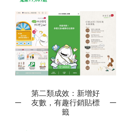
蒐集17,087組
第二類成效：新增好
友數，有趣行銷貼標
籤