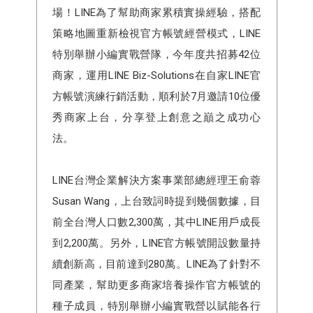
場！LINE為了幫助商家累積實操經驗，搭配
策略地圖重新檢視官方帳號經營模式，LINE
特別舉辦小編實戰營隊，今年度共招募42位
商家，運用LINE Biz-Solutions在自家LINE官
方帳號演練行銷活動，順利於7月邀請10位優
秀商家上台，分享登上創意之巔之成功心
法。
LINE台灣企業解決⽅案事業部總經理王俞蓉
Susan Wang，上台致詞時提到幾個數據，目
前全台灣人口數2,300萬，其中LINE用戶成長
到2,200萬。另外，LINE官方帳號開設數量持
續創新高，目前達到280萬。LINE為了針對不
同產業，幫助更多商家培養操作官方帳號的
種子成員，特別舉辦小編實戰營以賦能各行