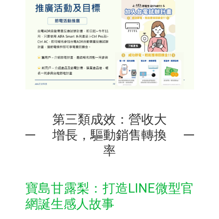
第三類成效：營收大
增長，驅動銷售轉換
率
寶島甘露梨：打造LINE微型官
網誕生感人故事