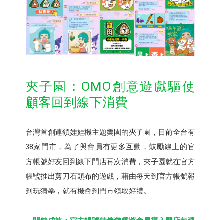
夾子園：OMO創意遊戲驅使
顧客回到線下消費
台灣首創連鎖娃娃機主題樂園的夾子園，目前全台有
38家門市，為了與會員有更多互動，鼓勵線上的官
方帳號好友回到線下門店再次消費，夾子園就在官方
帳號推出剪刀石頭布的遊戲，藉由每天到官方帳號報
到玩猜拳，就有機會到門市領取好禮。