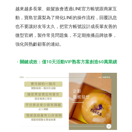
越來越多長輩、銀髮族會透過LINE官方帳號跟商家互
動，寶島⽢露梨為了簡化LINE的操作流程，回覆訊息
也不要讓好友等太久，把官方帳號設計成長輩友善的
微型官網，製作常見問題集，不定期推播品牌故事，
強化與熟齡顧客的連結。
關鍵成效：僅10天活動VIP熟客方案創造60萬業績