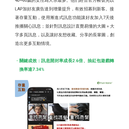
40~60歲的女性為大宗最多。他們經營官方帳號先以
LAP加好友廣告達到增量提升，有效招募到新客。接
著存量互動，使用漸進式訊息功能讓好友加入7天後
推播關心訊息；並針對訊息設計直覺易懂的大圖＋大
字多頁訊息，以及讓好友想收藏、分享的長輩圖，創
造出更多互動情境。
關鍵成效：訊息開封率成長2.6倍、抽紅包遊戲轉
換率達7.34%