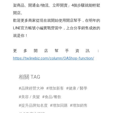
架商品、開通⾦/物流、立即開賣」4個步驟就能輕鬆
開店。
歡迎更多商家從現在就開始使用開店幫⼿，在明年的
LINE官方帳號小編實戰營當中，上台分享銷售成效的
就是你！
更多開店幫⼿資訊：
https://tw.linebiz.com/column/OAShop-function/
相關 TAG
品牌經營大神
增加新客
健康 / 醫學
美容 / 美髮
食品/餐飲
提升品牌知名度
增加回購
增加銷售