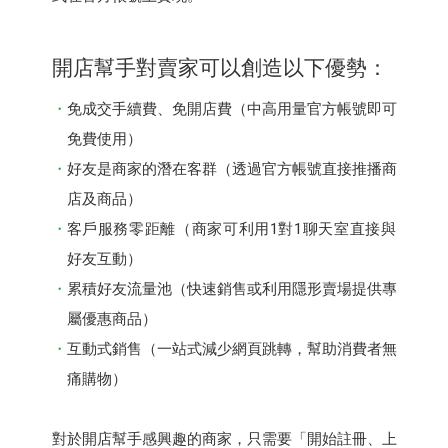
開店幫⼿對賣家可以創造以下優勢：
免成交⼿續費、免開店費（中⾼⽤量官⽅帳號即可
免費使用）
好友是商家的潛在客群（透過官⽅帳號直接推播商
店及商品）
客⼾服務零距離（商家可利用1對1聊天室直接與
好友互動）
累積好友流量池（快速銷售或利用隱形賣場提供專
屬優惠商品）
互動式銷售（一站式減少網頁跳轉，幫助消費者無
痛購物）
對於開店幫⼿感興趣的商家，只需要「開始註冊、上