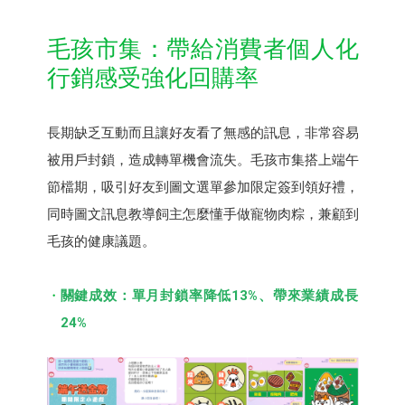
毛孩市集：帶給消費者個人化
行銷感受強化回購率
長期缺乏互動而且讓好友看了無感的訊息，非常容易
被用戶封鎖，造成轉單機會流失。毛孩市集搭上端午
節檔期，吸引好友到圖文選單參加限定簽到領好禮，
同時圖文訊息教導飼主怎麼懂手做寵物肉粽，兼顧到
毛孩的健康議題。
關鍵成效：單月封鎖率降低13%、帶來業績成長
24%