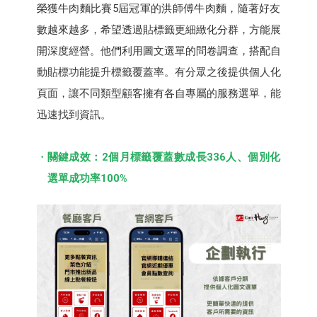
榮獲牛肉麵比賽5屆冠軍的洪師傅牛肉麵，隨著好友
數越來越多，希望透過貼標籤更細緻化分群，方能展
開深度經營。他們利用圖文選單的問卷調查，搭配自
動貼標功能提升標籤覆蓋率。有分眾之後提供個人化
頁面，讓不同類型顧客擁有各自專屬的服務選單，能
迅速找到資訊。
關鍵成效：2個月標籤覆蓋數成長336人、個別化
選單成功率100%