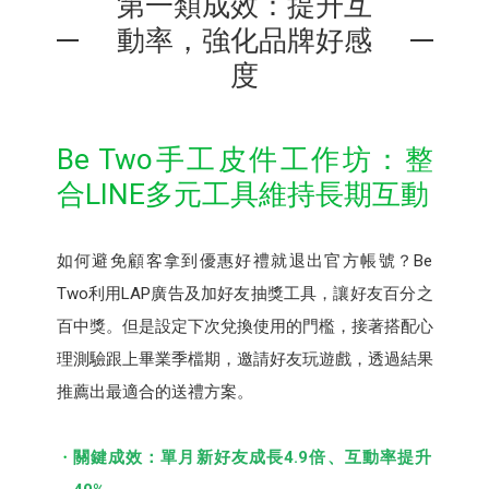
第一類成效：提升互
動率，強化品牌好感
度
Be Two手工皮件⼯作坊：整
合LINE多元工具維持長期互動
如何避免顧客拿到優惠好禮就退出官方帳號？Be
Two利用LAP廣告及加好友抽獎⼯具，讓好友百分之
百中獎。但是設定下次兌換使用的門檻，接著搭配心
理測驗跟上畢業季檔期，邀請好友玩遊戲，透過結果
推薦出最適合的送禮方案。
關鍵成效：單月新好友成長4.9倍、互動率提升