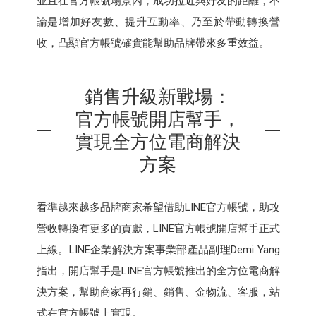
並且在官方帳號場景內，成功拉近與好友的距離，不
論是增加好友數、提升互動率、乃至於帶動轉換營
收，凸顯官方帳號確實能幫助品牌帶來多重效益。
銷售升級新戰場：
官方帳號開店幫手，
實現全方位電商解決
方案
看準越來越多品牌商家希望借助LINE官方帳號，助攻
營收轉換有更多的貢獻，LINE官⽅帳號開店幫⼿正式
上線。LINE企業解決⽅案事業部產品副理Demi Yang
指出，開店幫⼿是LINE官⽅帳號推出的全⽅位電商解
決⽅案，幫助商家再⾏銷、銷售、⾦物流、客服，站
式在官⽅帳號上實現。