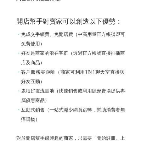
開店幫⼿對賣家可以創造以下優勢：
免成交⼿續費、免開店費（中⾼⽤量官⽅帳號即可
免費使用）
好友是商家的潛在客群（透過官⽅帳號直接推播商
店及商品）
客⼾服務零距離（商家可利用1對1聊天室直接與
好友互動）
累積好友流量池（快速銷售或利用隱形賣場提供專
屬優惠商品）
互動式銷售（一站式減少網頁跳轉，幫助消費者無
痛購物）
對於開店幫⼿感興趣的商家，只需要「開始註冊、上