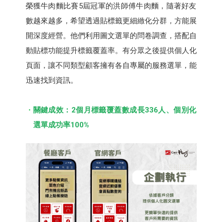
榮獲牛肉麵比賽5屆冠軍的洪師傅牛肉麵，隨著好友
數越來越多，希望透過貼標籤更細緻化分群，方能展
開深度經營。他們利用圖文選單的問卷調查，搭配自
動貼標功能提升標籤覆蓋率。有分眾之後提供個人化
頁面，讓不同類型顧客擁有各自專屬的服務選單，能
迅速找到資訊。
關鍵成效：2個月標籤覆蓋數成長336人、個別化
選單成功率100%