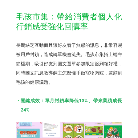
毛孩市集：帶給消費者個人化
行銷感受強化回購率
長期缺乏互動而且讓好友看了無感的訊息，非常容易
被用戶封鎖，造成轉單機會流失。毛孩市集搭上端午
節檔期，吸引好友到圖文選單參加限定簽到領好禮，
同時圖文訊息教導飼主怎麼懂手做寵物肉粽，兼顧到
毛孩的健康議題。
關鍵成效：單月封鎖率降低13%、帶來業績成長
24%