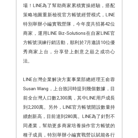
場！LINE為了幫助商家累積實操經驗，搭配
策略地圖重新檢視官方帳號經營模式，LINE
特別舉辦小編實戰營隊，今年度共招募42位
商家，運用LINE Biz-Solutions在自家LINE官
方帳號演練行銷活動，順利於7月邀請10位優
秀商家上台，分享登上創意之巔之成功心
法。
LINE台灣企業解決⽅案事業部總經理王俞蓉
Susan Wang，上台致詞時提到幾個數據，目
前全台灣人口數2,300萬，其中LINE用戶成長
到2,200萬。另外，LINE官方帳號開設數量持
續創新高，目前達到280萬。LINE為了針對不
同產業，幫助更多商家培養操作官方帳號的
種子成員，特別舉辦小編實戰營以賦能各行