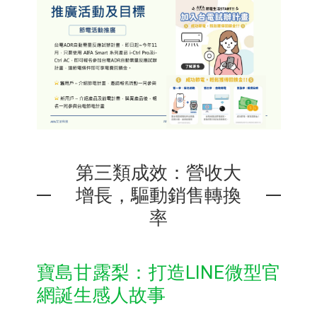
第三類成效：營收大
增長，驅動銷售轉換
率
寶島甘露梨：打造LINE微型官
網誕生感人故事