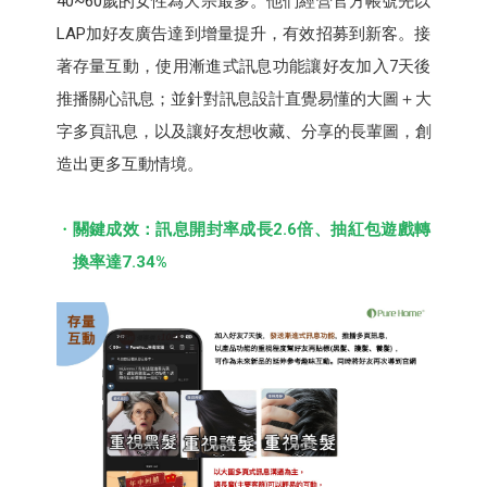
40~60歲的女性為大宗最多。他們經營官方帳號先以
LAP加好友廣告達到增量提升，有效招募到新客。接
著存量互動，使用漸進式訊息功能讓好友加入7天後
推播關心訊息；並針對訊息設計直覺易懂的大圖＋大
字多頁訊息，以及讓好友想收藏、分享的長輩圖，創
造出更多互動情境。
關鍵成效：訊息開封率成長2.6倍、抽紅包遊戲轉
換率達7.34%