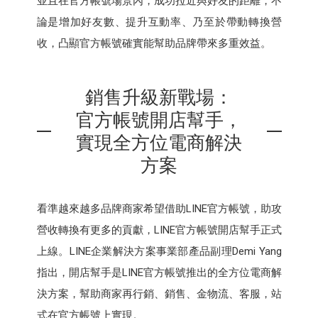
並且在官方帳號場景內，成功拉近與好友的距離，不
論是增加好友數、提升互動率、乃至於帶動轉換營
收，凸顯官方帳號確實能幫助品牌帶來多重效益。
銷售升級新戰場：
官方帳號開店幫手，
實現全方位電商解決
方案
看準越來越多品牌商家希望借助LINE官方帳號，助攻
營收轉換有更多的貢獻，LINE官⽅帳號開店幫⼿正式
上線。LINE企業解決⽅案事業部產品副理Demi Yang
指出，開店幫⼿是LINE官⽅帳號推出的全⽅位電商解
決⽅案，幫助商家再⾏銷、銷售、⾦物流、客服，站
式在官⽅帳號上實現。