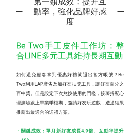
第一類成效：提升互
動率，強化品牌好感
度
Be Two手工皮件⼯作坊：整
合LINE多元工具維持長期互動
如何避免顧客拿到優惠好禮就退出官方帳號？Be
Two利用LAP廣告及加好友抽獎⼯具，讓好友百分之
百中獎。但是設定下次兌換使用的門檻，接著搭配心
理測驗跟上畢業季檔期，邀請好友玩遊戲，透過結果
推薦出最適合的送禮方案。
關鍵成效：單月新好友成長4.9倍、互動率提升