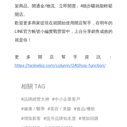
架商品、開通⾦/物流、立即開賣」4個步驟就能輕鬆
開店。
歡迎更多商家從現在就開始使用開店幫⼿，在明年的
LINE官方帳號小編實戰營當中，上台分享銷售成效的
就是你！
更多開店幫⼿資訊：
https://tw.linebiz.com/column/OAShop-function/
相關 TAG
品牌經營大神
中小企業客戶
健康 / 醫學
美容 / 美髮
食品/餐飲
增加新客
提升品牌知名度
增加回購