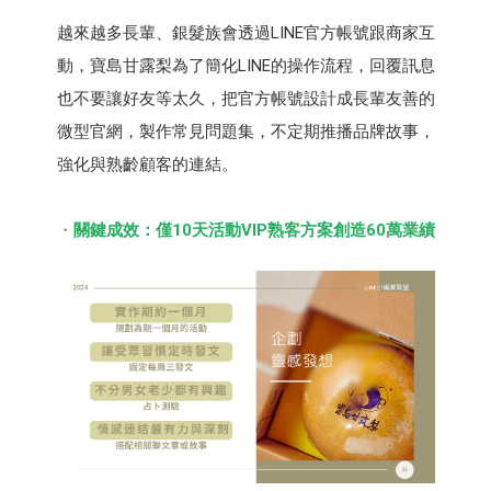
越來越多長輩、銀髮族會透過LINE官方帳號跟商家互
動，寶島⽢露梨為了簡化LINE的操作流程，回覆訊息
也不要讓好友等太久，把官方帳號設計成長輩友善的
微型官網，製作常見問題集，不定期推播品牌故事，
強化與熟齡顧客的連結。
關鍵成效：僅10天活動VIP熟客方案創造60萬業績