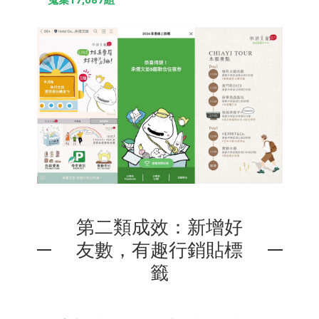
蒐集17,087組
第二類成效：新增好
友數，有趣行銷貼標
籤