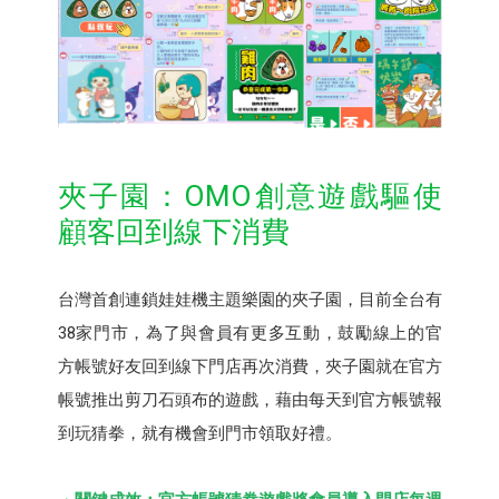
夾子園：OMO創意遊戲驅使
顧客回到線下消費
台灣首創連鎖娃娃機主題樂園的夾子園，目前全台有
38家門市，為了與會員有更多互動，鼓勵線上的官
方帳號好友回到線下門店再次消費，夾子園就在官方
帳號推出剪刀石頭布的遊戲，藉由每天到官方帳號報
到玩猜拳，就有機會到門市領取好禮。