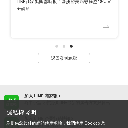
LINE商家俱樂部助攻！淨妍醫美精彩操盤18個官
方帳號
返回案例總覽
加入 LINE 商家報
為中小型商家提供LINE最新的廣告方案與資訊
隱私權聲明
加入 LINE 企業行銷快訊
為提供您最佳的網站使用體驗，我們使用 Cookies 及
為企業客戶提供最新市場趨勢, 應用與案例