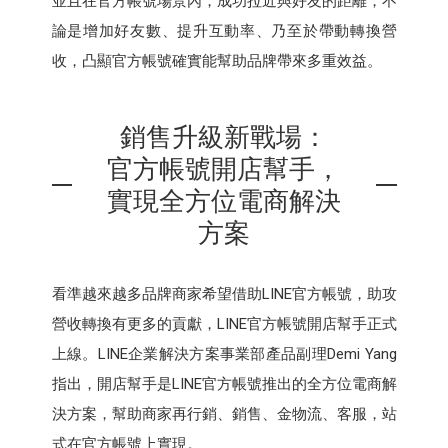
並且在官方帳號場景內，成功拉近與好友的距離，不
論是增加好友數、提升互動率、乃至於帶動轉換營
收，凸顯官方帳號確實能幫助品牌帶來多重效益。
銷售升級新戰場：
官方帳號開店幫手，
實現全方位電商解決
方案
看準越來越多品牌商家希望借助LINE官方帳號，助攻
營收轉換有更多的貢獻，LINE官⽅帳號開店幫⼿正式
上線。LINE企業解決⽅案事業部產品副理Demi Yang
指出，開店幫⼿是LINE官⽅帳號推出的全⽅位電商解
決⽅案，幫助商家再⾏銷、銷售、⾦物流、客服，站
式在官⽅帳號上實現。