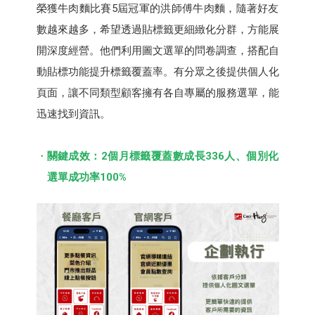
榮獲牛肉麵比賽5屆冠軍的洪師傅牛肉麵，隨著好友
數越來越多，希望透過貼標籤更細緻化分群，方能展
開深度經營。他們利用圖文選單的問卷調查，搭配自
動貼標功能提升標籤覆蓋率。有分眾之後提供個人化
頁面，讓不同類型顧客擁有各自專屬的服務選單，能
迅速找到資訊。
關鍵成效：2個月標籤覆蓋數成長336人、個別化
選單成功率100%