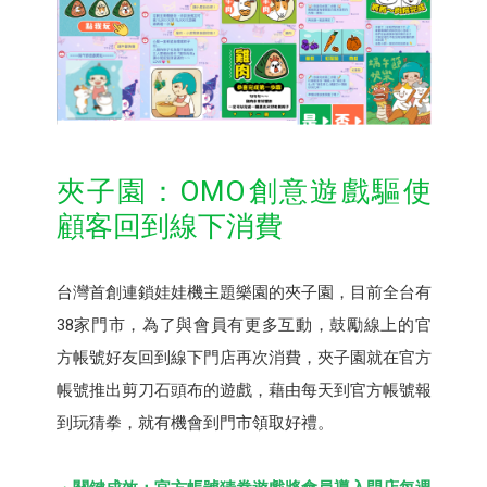
夾子園：OMO創意遊戲驅使
顧客回到線下消費
台灣首創連鎖娃娃機主題樂園的夾子園，目前全台有
38家門市，為了與會員有更多互動，鼓勵線上的官
方帳號好友回到線下門店再次消費，夾子園就在官方
帳號推出剪刀石頭布的遊戲，藉由每天到官方帳號報
到玩猜拳，就有機會到門市領取好禮。