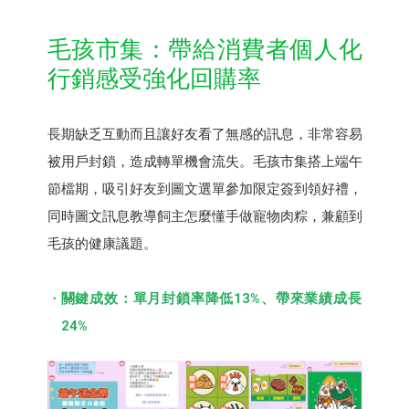
毛孩市集：帶給消費者個人化
行銷感受強化回購率
長期缺乏互動而且讓好友看了無感的訊息，非常容易
被用戶封鎖，造成轉單機會流失。毛孩市集搭上端午
節檔期，吸引好友到圖文選單參加限定簽到領好禮，
同時圖文訊息教導飼主怎麼懂手做寵物肉粽，兼顧到
毛孩的健康議題。
關鍵成效：單月封鎖率降低13%、帶來業績成長
24%