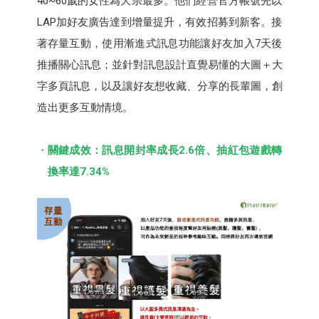
40~60歲的女性為大宗最多。他們經營官方帳號先以
LAP加好友廣告達到增量提升，有效招募到新客。接
著存量互動，使用漸進式訊息功能讓好友加入7天後
推播關心訊息；並針對訊息設計直覺易懂的大圖＋大
字多頁訊息，以及讓好友想收藏、分享的長輩圖，創
造出更多互動情境。
關鍵成效：訊息開封率成長2.6倍、抽紅包遊戲轉
換率達7.34%