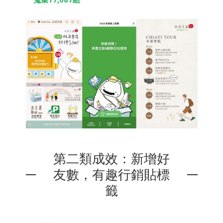
蒐集17,087組
第二類成效：新增好
友數，有趣行銷貼標
籤