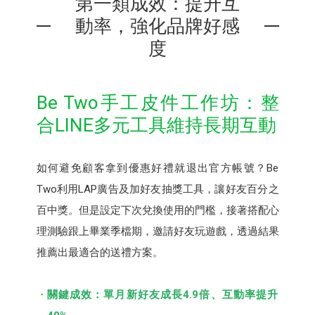
第一類成效：提升互
動率，強化品牌好感
度
Be Two手工皮件⼯作坊：整
合LINE多元工具維持長期互動
如何避免顧客拿到優惠好禮就退出官方帳號？Be
Two利用LAP廣告及加好友抽獎⼯具，讓好友百分之
百中獎。但是設定下次兌換使用的門檻，接著搭配心
理測驗跟上畢業季檔期，邀請好友玩遊戲，透過結果
推薦出最適合的送禮方案。
關鍵成效：單月新好友成長4.9倍、互動率提升