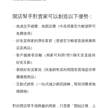
開店幫⼿對賣家可以創造以下優勢：
免成交⼿續費、免開店費（中⾼⽤量官⽅帳號即可
免費使用）
好友是商家的潛在客群（透過官⽅帳號直接推播商
店及商品）
客⼾服務零距離（商家可利用1對1聊天室直接與
好友互動）
累積好友流量池（快速銷售或利用隱形賣場提供專
屬優惠商品）
互動式銷售（一站式減少網頁跳轉，幫助消費者無
痛購物）
對於開店幫⼿感興趣的商家，只需要「開始註冊、上