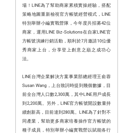
場！LINE為了幫助商家累積實操經驗，搭配
策略地圖重新檢視官方帳號經營模式，LINE
特別舉辦小編實戰營隊，今年度共招募42位
商家，運用LINE Biz-Solutions在自家LINE官
方帳號演練行銷活動，順利於7月邀請10位優
秀商家上台，分享登上創意之巔之成功心
法。
LINE台灣企業解決⽅案事業部總經理王俞蓉
Susan Wang，上台致詞時提到幾個數據，目
前全台灣人口數2,300萬，其中LINE用戶成長
到2,200萬。另外，LINE官方帳號開設數量持
續創新高，目前達到280萬。LINE為了針對不
同產業，幫助更多商家培養操作官方帳號的
種子成員，特別舉辦小編實戰營以賦能各行