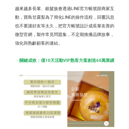
越來越多長輩、銀髮族會透過LINE官方帳號跟商家互
動，寶島⽢露梨為了簡化LINE的操作流程，回覆訊息
也不要讓好友等太久，把官方帳號設計成長輩友善的
微型官網，製作常見問題集，不定期推播品牌故事，
強化與熟齡顧客的連結。
關鍵成效：僅10天活動VIP熟客方案創造60萬業績