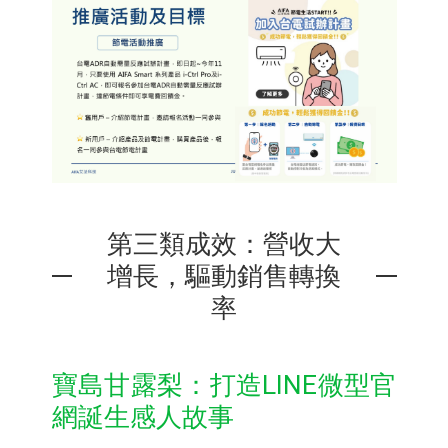
第三類成效：營收大
增長，驅動銷售轉換
率
寶島甘露梨：打造LINE微型官
網誕生感人故事