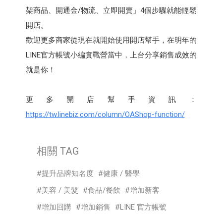
架商品、開通⾦/物流、立即開賣」4個步驟就能輕鬆
開店。
歡迎更多商家從現在就開始使用開店幫⼿，在明年的
LINE官方帳號小編實戰營當中，上台分享銷售成效的
就是你！
更多開店幫⼿資訊：
https://tw.linebiz.com/column/OAShop-function/
相關 TAG
提升品牌知名度
健康 / 醫學
美容 / 美髮
食品/餐飲
增加新客
增加回購
增加銷售
LINE 官方帳號