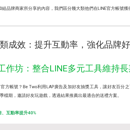
10組品牌商家所分享的內容，我們區分幾大類他們在LINE官方帳號獲
類成效：提升互動率，強化品牌
皮件⼯作坊：整合LINE多元工具維持
官方帳號？Be Two利用LAP廣告及加好友抽獎⼯具，讓好友百分
季檔期，邀請好友玩遊戲，透過結果推薦出最適合的送禮方案。
倍、互動率提升40%