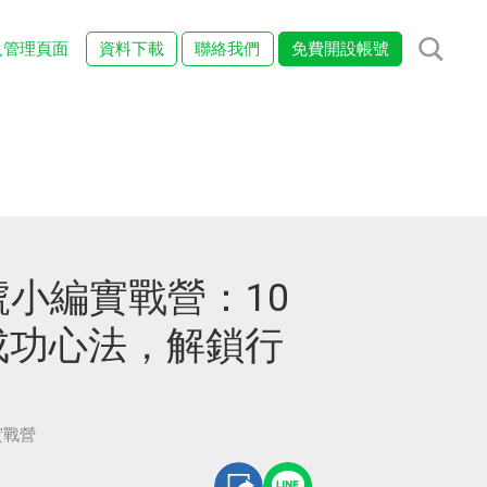
入管理頁面
資料下載
聯絡我們
免費開設帳號
號小編實戰營：10
成功心法，解鎖行
實戰營