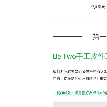
根據當天
第一
Be Two手工
如何避免顧客拿到優惠好禮就退出
門檻，接著搭配心理測驗跟上畢業
關鍵成效：單月新好友成長4.9