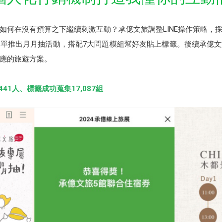
何在沒有預算之下繼續刺激互動？承億文旅調整LINE操作策略，採
單推出月月抽活動，搭配7大問題模組幫好友貼上標籤。後續承億
應的旅遊方案。
41人、標籤成功蒐集17,087組