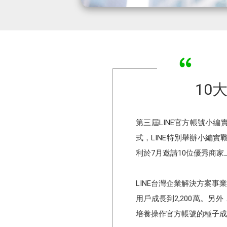
10
第三屆LINE官方帳號小
式，LINE特別舉辦小編實戰營
利於7月邀請10位優秀商
LINE台灣企業解決⽅案事業
用戶成長到2,200萬。另
培養操作官方帳號的種子成