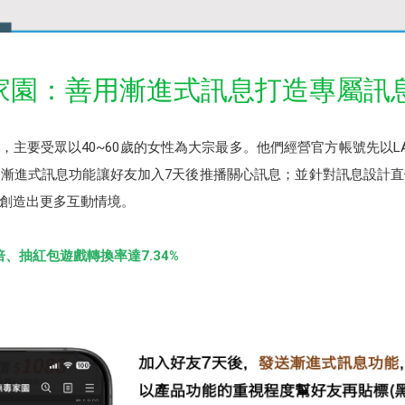
e無毒家園：善用漸進式訊息打造專屬
ome，主要受眾以40~60歲的女性為大宗最多。他們經營官方帳號先以
漸進式訊息功能讓好友加入7天後推播關心訊息；並針對訊息設計
創造出更多互動情境。
倍、抽紅包遊戲轉換率達7.34%