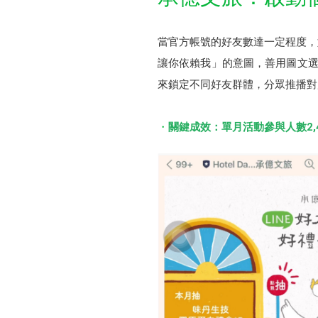
當官方帳號的好友數達一定程度，如
讓你依賴我」的意圖，善用圖文選
來鎖定不同好友群體，分眾推播對
關鍵成效：單月活動參與人數2,4