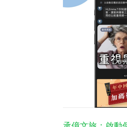
承億文旅：啟動