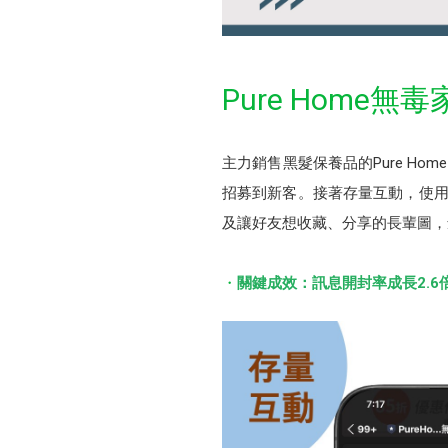
Pure Hom
主力銷售黑髮保養品的Pure H
招募到新客。接著存量互動，使用
及讓好友想收藏、分享的長輩圖，
關鍵成效：訊息開封率成長2.6