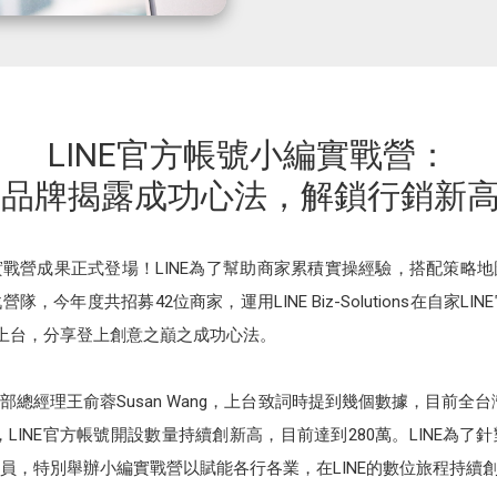
LINE官方帳號小編實戰營：
大品牌揭露成功心法，解鎖行銷新
編實戰營成果正式登場！LINE為了幫助商家累積實操經驗，搭配策略
隊，今年度共招募42位商家，運用LINE Biz-Solutions在自家
家上台，分享登上創意之巔之成功心法。
部總經理王俞蓉Susan Wang，上台致詞時提到幾個數據，目前全台灣人
外，LINE官方帳號開設數量持續創新高，目前達到280萬。LINE為
員，特別舉辦小編實戰營以賦能各行各業，在LINE的數位旅程持續