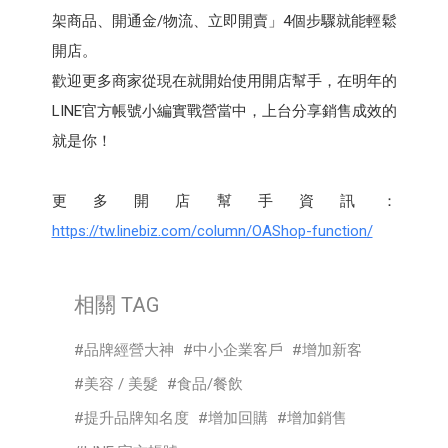
架商品、開通⾦/物流、立即開賣」4個步驟就能輕鬆
開店。
歡迎更多商家從現在就開始使用開店幫⼿，在明年的
LINE官方帳號小編實戰營當中，上台分享銷售成效的
就是你！
更多開店幫⼿資訊：
https://tw.linebiz.com/column/OAShop-function/
相關 TAG
品牌經營大神
中小企業客戶
增加新客
美容 / 美髮
食品/餐飲
提升品牌知名度
增加回購
增加銷售