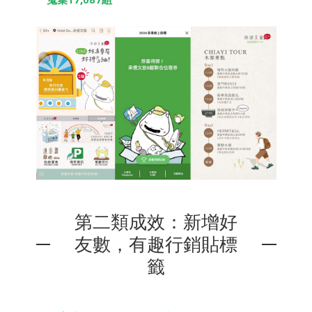
蒐集17,087組
第二類成效：新增好
友數，有趣行銷貼標
籤