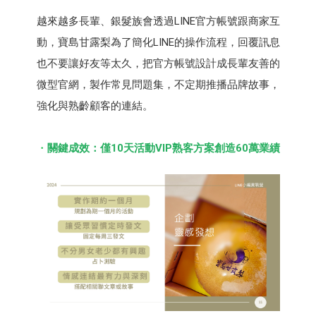
越來越多長輩、銀髮族會透過LINE官方帳號跟商家互
動，寶島⽢露梨為了簡化LINE的操作流程，回覆訊息
也不要讓好友等太久，把官方帳號設計成長輩友善的
微型官網，製作常見問題集，不定期推播品牌故事，
強化與熟齡顧客的連結。
關鍵成效：僅10天活動VIP熟客方案創造60萬業績