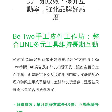
第一類成效：提升互
動率，強化品牌好感
度
Be Two手工皮件⼯作坊：整
合LINE多元工具維持長期互動
如何避免顧客拿到優惠好禮就退出官方帳號？Be
Two利用LAP廣告及加好友抽獎⼯具，讓好友百分之
百中獎。但是設定下次兌換使用的門檻，接著搭配心
理測驗跟上畢業季檔期，邀請好友玩遊戲，透過結果
推薦出最適合的送禮方案。
關鍵成效：單月新好友成長4.9倍、互動率提升