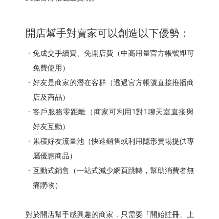
開店幫⼿對賣家可以創造以下優勢：
免成交⼿續費、免開店費（中⾼⽤量官⽅帳號即可
免費使用）
好友是商家的潛在客群（透過官⽅帳號直接推播商
店及商品）
客⼾服務零距離（商家可利用1對1聊天室直接與
好友互動）
累積好友流量池（快速銷售或利用隱形賣場提供專
屬優惠商品）
互動式銷售（一站式減少網頁跳轉，幫助消費者無
痛購物）
對於開店幫⼿感興趣的商家，只需要「開始註冊、上