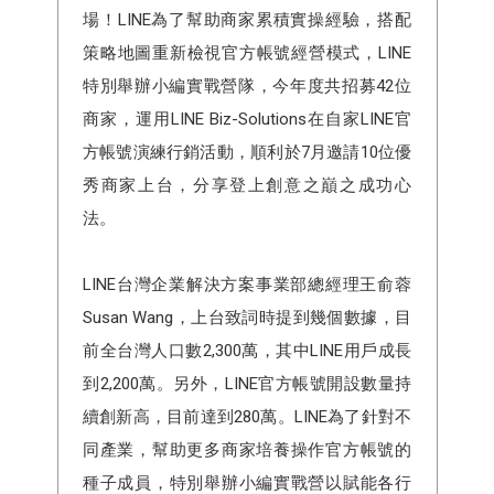
場！LINE為了幫助商家累積實操經驗，搭配
策略地圖重新檢視官方帳號經營模式，LINE
特別舉辦小編實戰營隊，今年度共招募42位
商家，運用LINE Biz-Solutions在自家LINE官
方帳號演練行銷活動，順利於7月邀請10位優
秀商家上台，分享登上創意之巔之成功心
法。
LINE台灣企業解決⽅案事業部總經理王俞蓉
Susan Wang，上台致詞時提到幾個數據，目
前全台灣人口數2,300萬，其中LINE用戶成長
到2,200萬。另外，LINE官方帳號開設數量持
續創新高，目前達到280萬。LINE為了針對不
同產業，幫助更多商家培養操作官方帳號的
種子成員，特別舉辦小編實戰營以賦能各行