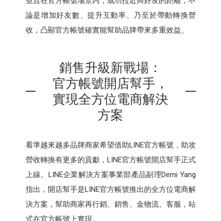
並且在官方帳號場景內，成功拉近與好友的距離，不
論是增加好友數、提升互動率、乃至於帶動轉換營
收，凸顯官方帳號確實能幫助品牌帶來多重效益。
銷售升級新戰場：
官方帳號開店幫手，
實現全方位電商解決
方案
看準越來越多品牌商家希望借助LINE官方帳號，助攻
營收轉換有更多的貢獻，LINE官⽅帳號開店幫⼿正式
上線。LINE企業解決⽅案事業部產品副理Demi Yang
指出，開店幫⼿是LINE官⽅帳號推出的全⽅位電商解
決⽅案，幫助商家再⾏銷、銷售、⾦物流、客服，站
式在官⽅帳號上實現。