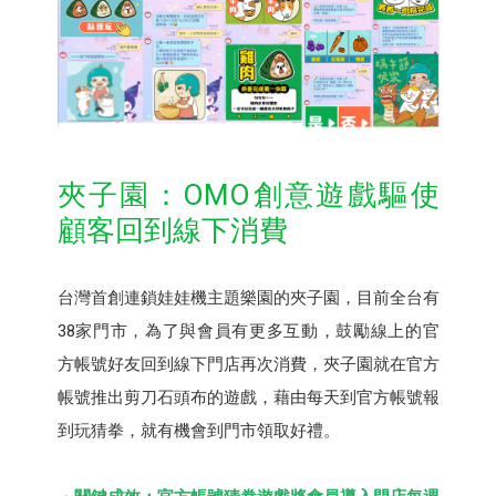
夾子園：OMO創意遊戲驅使
顧客回到線下消費
台灣首創連鎖娃娃機主題樂園的夾子園，目前全台有
38家門市，為了與會員有更多互動，鼓勵線上的官
方帳號好友回到線下門店再次消費，夾子園就在官方
帳號推出剪刀石頭布的遊戲，藉由每天到官方帳號報
到玩猜拳，就有機會到門市領取好禮。