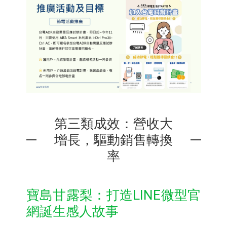
第三類成效：營收大
增長，驅動銷售轉換
率
寶島甘露梨：打造LINE微型官
網誕生感人故事