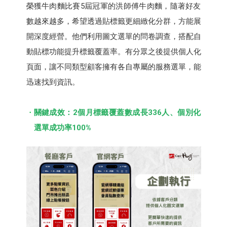
榮獲牛肉麵比賽5屆冠軍的洪師傅牛肉麵，隨著好友
數越來越多，希望透過貼標籤更細緻化分群，方能展
開深度經營。他們利用圖文選單的問卷調查，搭配自
動貼標功能提升標籤覆蓋率。有分眾之後提供個人化
頁面，讓不同類型顧客擁有各自專屬的服務選單，能
迅速找到資訊。
關鍵成效：2個月標籤覆蓋數成長336人、個別化
選單成功率100%