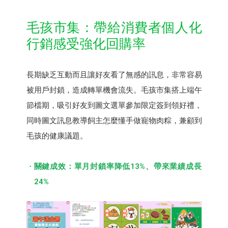
毛孩市集：帶給消費者個人化
行銷感受強化回購率
長期缺乏互動而且讓好友看了無感的訊息，非常容易
被用戶封鎖，造成轉單機會流失。毛孩市集搭上端午
節檔期，吸引好友到圖文選單參加限定簽到領好禮，
同時圖文訊息教導飼主怎麼懂手做寵物肉粽，兼顧到
毛孩的健康議題。
關鍵成效：單月封鎖率降低13%、帶來業績成長
24%