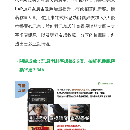
40~60歲的女性為大宗最多。他們經營官方帳號先以
LAP加好友廣告達到增量提升，有效招募到新客。接
著存量互動，使用漸進式訊息功能讓好友加入7天後
推播關心訊息；並針對訊息設計直覺易懂的大圖＋大
字多頁訊息，以及讓好友想收藏、分享的長輩圖，創
造出更多互動情境。
關鍵成效：訊息開封率成長2.6倍、抽紅包遊戲轉
換率達7.34%