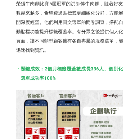
榮獲牛肉麵比賽5屆冠軍的洪師傅牛肉麵，隨著好友
數越來越多，希望透過貼標籤更細緻化分群，方能展
開深度經營。他們利用圖文選單的問卷調查，搭配自
動貼標功能提升標籤覆蓋率。有分眾之後提供個人化
頁面，讓不同類型顧客擁有各自專屬的服務選單，能
迅速找到資訊。
關鍵成效：2個月標籤覆蓋數成長336人、個別化
選單成功率100%