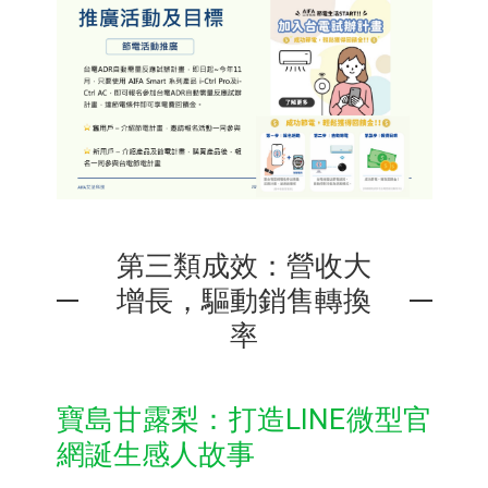
第三類成效：營收大
增長，驅動銷售轉換
率
寶島甘露梨：打造LINE微型官
網誕生感人故事