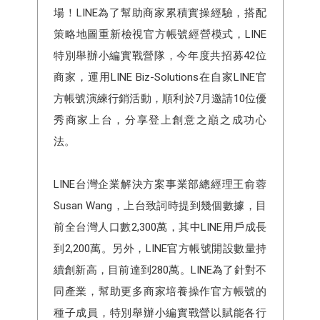
場！LINE為了幫助商家累積實操經驗，搭配
策略地圖重新檢視官方帳號經營模式，LINE
特別舉辦小編實戰營隊，今年度共招募42位
商家，運用LINE Biz-Solutions在自家LINE官
方帳號演練行銷活動，順利於7月邀請10位優
秀商家上台，分享登上創意之巔之成功心
法。
LINE台灣企業解決⽅案事業部總經理王俞蓉
Susan Wang，上台致詞時提到幾個數據，目
前全台灣人口數2,300萬，其中LINE用戶成長
到2,200萬。另外，LINE官方帳號開設數量持
續創新高，目前達到280萬。LINE為了針對不
同產業，幫助更多商家培養操作官方帳號的
種子成員，特別舉辦小編實戰營以賦能各行