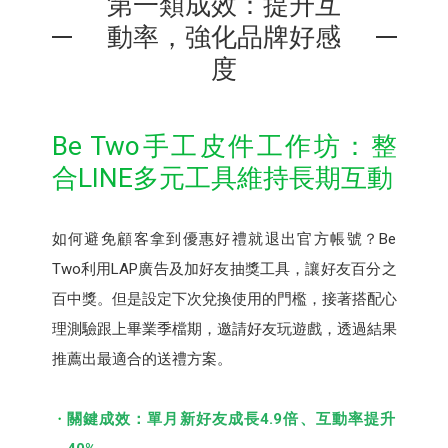
第一類成效：提升互
動率，強化品牌好感
度
Be Two手工皮件⼯作坊：整
合LINE多元工具維持長期互動
如何避免顧客拿到優惠好禮就退出官方帳號？Be
Two利用LAP廣告及加好友抽獎⼯具，讓好友百分之
百中獎。但是設定下次兌換使用的門檻，接著搭配心
理測驗跟上畢業季檔期，邀請好友玩遊戲，透過結果
推薦出最適合的送禮方案。
關鍵成效：單月新好友成長4.9倍、互動率提升