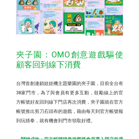
夾子園：OMO創意遊戲驅使
顧客回到線下消費
台灣首創連鎖娃娃機主題樂園的夾子園，目前全台有
38家門市，為了與會員有更多互動，鼓勵線上的官
方帳號好友回到線下門店再次消費，夾子園就在官方
帳號推出剪刀石頭布的遊戲，藉由每天到官方帳號報
到玩猜拳，就有機會到門市領取好禮。