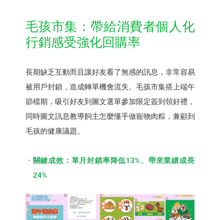
毛孩市集：帶給消費者個人化
行銷感受強化回購率
長期缺乏互動而且讓好友看了無感的訊息，非常容易
被用戶封鎖，造成轉單機會流失。毛孩市集搭上端午
節檔期，吸引好友到圖文選單參加限定簽到領好禮，
同時圖文訊息教導飼主怎麼懂手做寵物肉粽，兼顧到
毛孩的健康議題。
關鍵成效：單月封鎖率降低13%、帶來業績成長
24%