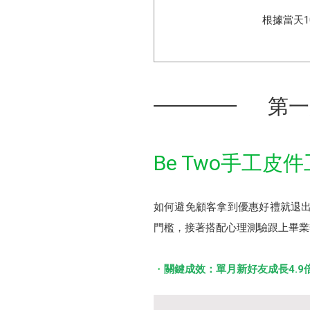
根據當天
第一
Be Two手工
如何避免顧客拿到優惠好禮就退出
門檻，接著搭配心理測驗跟上畢業
關鍵成效：單月新好友成長4.9