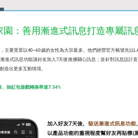
e無毒家園：善用漸進式訊息打造專屬
ome，主要受眾以40~60歲的女性為大宗最多。他們經營官方帳號先以
漸進式訊息功能讓好友加入7天後推播關心訊息；並針對訊息設計
創造出更多互動情境。
倍、抽紅包遊戲轉換率達7.34%