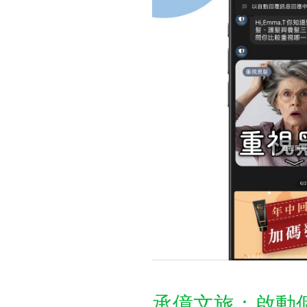
承億文旅：啟動