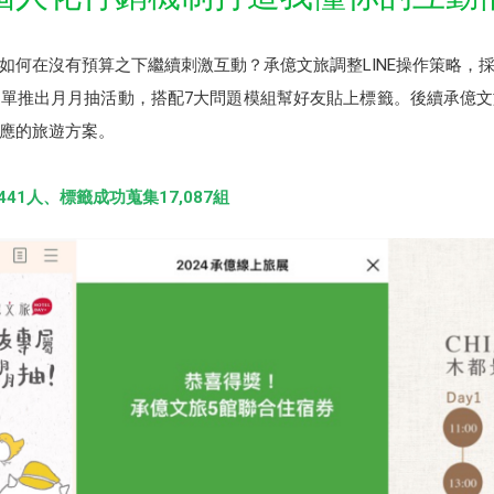
何在沒有預算之下繼續刺激互動？承億文旅調整LINE操作策略，採
單推出月月抽活動，搭配7大問題模組幫好友貼上標籤。後續承億
應的旅遊方案。
41人、標籤成功蒐集17,087組