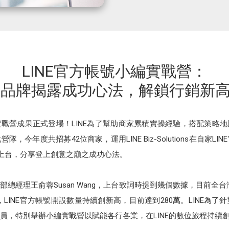
LINE官方帳號小編實戰營：
大品牌揭露成功心法，解鎖行銷新
編實戰營成果正式登場！LINE為了幫助商家累積實操經驗，搭配策略
隊，今年度共招募42位商家，運用LINE Biz-Solutions在自家
家上台，分享登上創意之巔之成功心法。
部總經理王俞蓉Susan Wang，上台致詞時提到幾個數據，目前全台灣人
外，LINE官方帳號開設數量持續創新高，目前達到280萬。LINE為
員，特別舉辦小編實戰營以賦能各行各業，在LINE的數位旅程持續