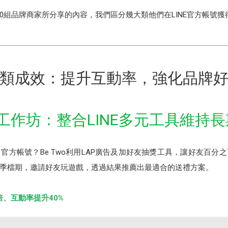
10組品牌商家所分享的內容，我們區分幾大類他們在LINE官方帳號獲
類成效：提升互動率，強化品牌
皮件⼯作坊：整合LINE多元工具維持
官方帳號？Be Two利用LAP廣告及加好友抽獎⼯具，讓好友百分
季檔期，邀請好友玩遊戲，透過結果推薦出最適合的送禮方案。
倍、互動率提升40%