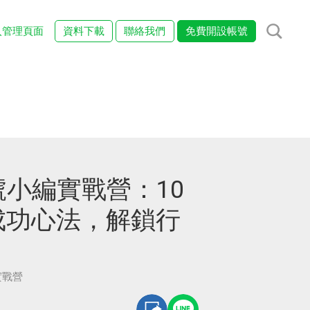
入管理頁面
資料下載
聯絡我們
免費開設帳號
號小編實戰營：10
成功心法，解鎖行
實戰營