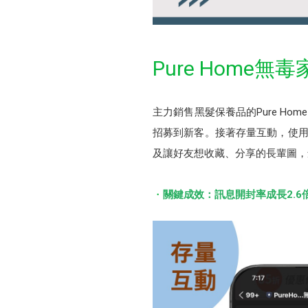
Pure Hom
主力銷售黑髮保養品的Pure H
招募到新客。接著存量互動，使用
及讓好友想收藏、分享的長輩圖，
關鍵成效：訊息開封率成長2.6