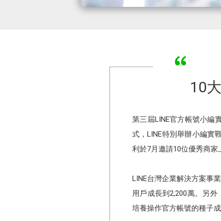
10
第三屆LINE官方帳號小
式，LINE特別舉辦小編實戰營
利於7月邀請10位優秀商
LINE台灣企業解決⽅案事業
用戶成長到2,200萬。另
培養操作官方帳號的種子成