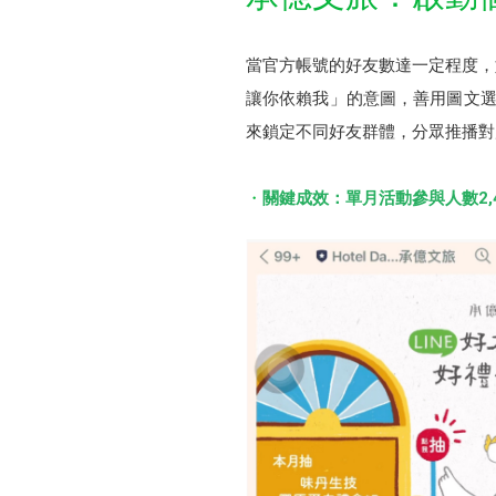
當官方帳號的好友數達一定程度，如
讓你依賴我」的意圖，善用圖文選
來鎖定不同好友群體，分眾推播對
關鍵成效：單月活動參與人數2,4