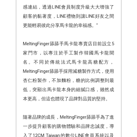
感連結，透過LINE會員制度升級大大增強了
顧客的黏著度，LINE禮物則讓LINE好友之間
更能輕易彼此分享馬卡龍的幸福感。"
MeltingFinger舔舔手馬卡龍專賣店目前設立5
家門市，以專注於手工製作韓國馬卡龍聞
名。不同於傳統法式馬卡龍高糖配方，
MeltingFinger舔舔手採用減糖製作方式，使用
杏仁粉製作，不加麵粉，糖的比例調整到最
低，突顯出馬卡龍本身的細膩口感，雖然成
本更高，但這也體現了品牌對品質的堅持。
隨著品牌的成長，MeltingFinger舔舔手為了進
一步提升顧客的購物體驗和品牌忠誠度，導
入了12CM Taiwan的數位LINE會員系統以及