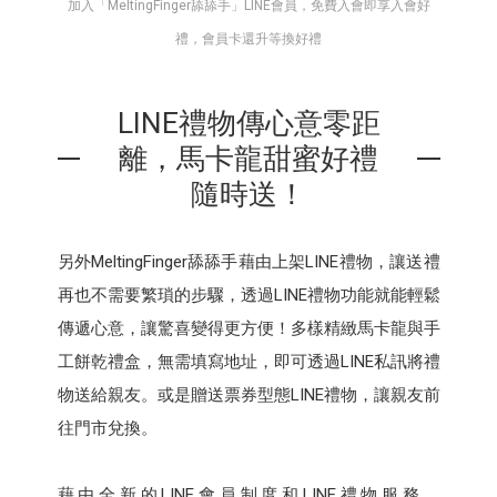
加入「MeltingFinger舔舔手」LINE會員，免費入會即享入會好
禮，會員卡還升等換好禮
LINE禮物傳心意零距
離，馬卡龍甜蜜好禮
隨時送！
另外MeltingFinger舔舔手藉由上架LINE禮物，讓送禮
再也不需要繁瑣的步驟，透過LINE禮物功能就能輕鬆
傳遞心意，讓驚喜變得更方便！多樣精緻馬卡龍與手
工餅乾禮盒，無需填寫地址，即可透過LINE私訊將禮
物送給親友。或是贈送票券型態LINE禮物，讓親友前
往門市兌換。
藉由全新的LINE會員制度和LINE禮物服務，