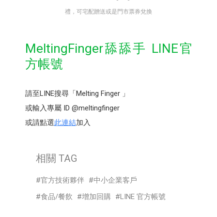
禮，可宅配贈送或是門市票券兌換
MeltingFinger舔舔手 LINE官
方帳號
請至LINE搜尋「Melting Finger 」
或輸入專屬 ID @meltingfinger
或請點選
此連結
加入
相關 TAG
官方技術夥伴
中小企業客戶
食品/餐飲
增加回購
LINE 官方帳號