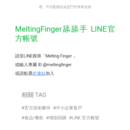
禮，可宅配贈送或是門市票券兌換
MeltingFinger舔舔手 LINE官
方帳號
請至LINE搜尋「Melting Finger 」
或輸入專屬 ID @meltingfinger
或請點選
此連結
加入
相關 TAG
官方技術夥伴
中小企業客戶
食品/餐飲
增加回購
LINE 官方帳號