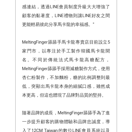
感連結，透過LINE會員制度升級大大增強了
顧客的黏著度，LINE禮物則讓LINE好友之間
更能輕易彼此分享馬卡龍的幸福感。"
MeltingFinger舔舔手馬卡龍專賣店目前設立5
家門市，以專注於手工製作韓國馬卡龍聞
名。不同於傳統法式馬卡龍高糖配方，
MeltingFinger舔舔手採用減糖製作方式，使用
杏仁粉製作，不加麵粉，糖的比例調整到最
低，突顯出馬卡龍本身的細膩口感，雖然成
本更高，但這也體現了品牌對品質的堅持。
隨著品牌的成長，MeltingFinger舔舔手為了進
一步提升顧客的購物體驗和品牌忠誠度，導
入了12CM Taiwan的數位LINE會員系統以及