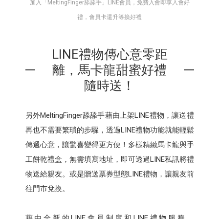
加入「MeltingFinger舔舔手」LINE會員，免費入會即享入會好
禮，會員卡還升等換好禮
LINE禮物傳心意零距
離，馬卡龍甜蜜好禮
隨時送！
另外MeltingFinger舔舔手藉由上架LINE禮物，讓送禮
再也不需要繁瑣的步驟，透過LINE禮物功能就能輕鬆
傳遞心意，讓驚喜變得更方便！多樣精緻馬卡龍與手
工餅乾禮盒，無需填寫地址，即可透過LINE私訊將禮
物送給親友。或是贈送票券型態LINE禮物，讓親友前
往門市兌換。
藉由全新的LINE會員制度和LINE禮物服務，