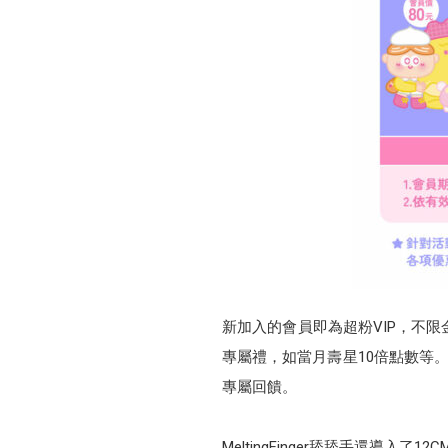
新加入的會員即為超粉VIP，不
專屬禮，如當月壽星10倍點數等。
專屬回饋。
MeltingFinger舔舔手還導入