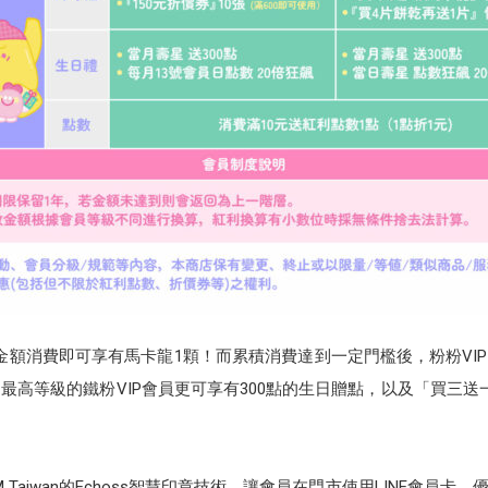
限金額消費即可享有馬卡龍1顆！而累積消費達到一定門檻後，粉粉VI
最高等級的鐵粉VIP會員更可享有300點的生日贈點，以及「買三
了12CM Taiwan的Echoss智慧印章技術，讓會員在門市使用LINE