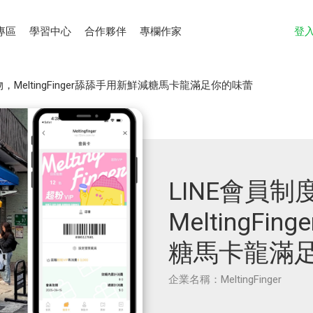
專區
學習中心
合作夥伴
專欄作家
登
禮物，MeltingFinger舔舔手用新鮮減糖馬卡龍滿足你的味蕾
LINE會員制
MeltingF
糖馬卡龍滿
企業名稱：MeltingFinger