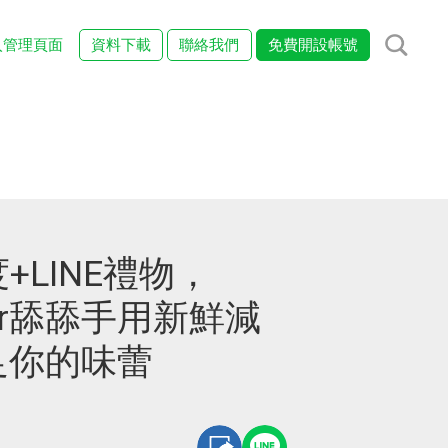
入管理頁面
資料下載
聯絡我們
免費開設帳號
度+LINE禮物，
inger舔舔手用新鮮減
足你的味蕾