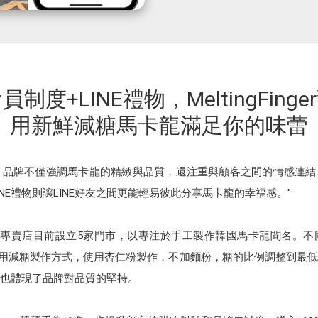
會員制度+LINE禮物，MeltingFing
用新鮮減糖馬卡龍滿足你的味蕾
舔舔手表示，品牌不僅強調馬卡龍的精緻與品質，還注重與顧客之間的情感連
NE禮物則讓LINE好友之間更能輕易彼此分享馬卡龍的幸福感。"
舔舔手馬卡龍專賣店目前設立5家門市，以專注於手工製作韓國馬卡龍聞名
er舔舔手採用減糖製作方式，使用杏仁粉製作，不加麵粉，糖的比例調整到
也體現了品牌對品質的堅持。