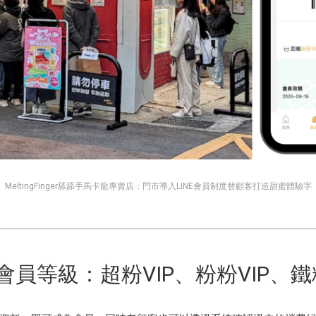
MeltingFinger舔舔手馬卡龍專賣店：門市導入LINE會員制度替顧客打造甜蜜體驗字
會員等級：超粉VIP、粉粉VIP、鐵粉