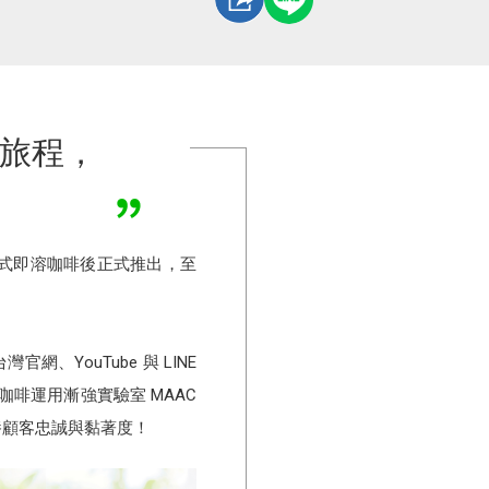
客旅程，
出沖泡式即溶咖啡後正式推出，至
、YouTube 與 LINE
雀巢咖啡運用漸強實驗室 MAAC
養顧客忠誠與黏著度！