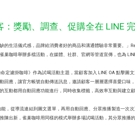
：獎勵、調查、促購全在 LINE 
缺的生活儀式感，品牌給消費者好的商品和溝通體驗非常重要。」Ren
雀巢咖啡舉辦多檔活動，在媒體、社群、官網等管道宣傳，也為 LIN
定濾掛咖啡》作為試喝活動主題，當顧客加入 LINE OA 點擊
動回應，讓官方帳號自動傳送訊息，邀請顧客一層層選擇喜愛口味
的互動都用自動回應功能進行，同時收集標籤，高效率互動與建立
 多個功能，從導流連結到圖文選單，再用自動回應、分眾推播製造一
推陳出新，雀巢咖啡用同樣的模式舉辦多場試喝活動，其分眾推播