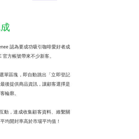
完成
ee 認為要成功吸引咖啡愛好者成
E 官方帳號帶來不少新客。
圖文選單區塊，即自動跳出「立即登記
，最後提供商品資訊，讓顧客選擇是
顧客輪廓。
次次互動，達成收集顧客資料、維繫關
的平均開封率高於市場平均值！