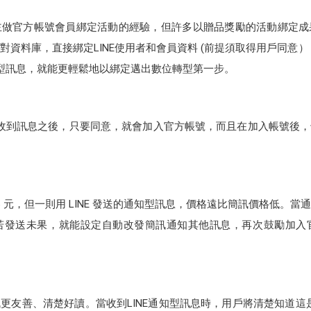
主做官方帳號會員綁定活動的經驗，但許多以贈品獎勵的活動綁定成
資料庫，直接綁定LINE使用者和會員資料 (前提須取得用戶同意），
知型訊息，就能更輕鬆地以綁定邁出數位轉型第一步。
消費者收到訊息之後，只要同意，就會加入官方帳號，而且在加入帳號後
85 元，但一則用 LINE 發送的通知型訊息，價格遠比簡訊價格低。
若發送未果，就能設定自動改發簡訊通知其他訊息，再次鼓勵加入
更友善、清楚好讀。當收到LINE通知型訊息時，用戶將清楚知道這