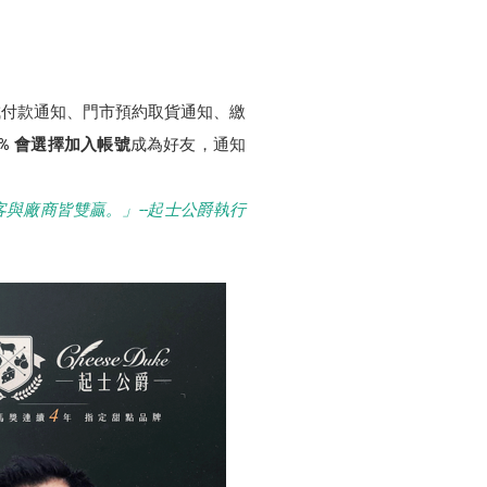
成付款通知、門市預約取貨通知、繳
8% 會選擇加入帳號
成為好友，通知
與廠商皆雙贏。」--起士公爵執行