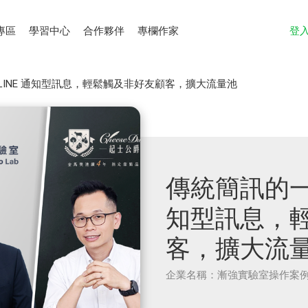
專區
學習中心
合作夥伴
專欄作家
登
INE 通知型訊息，輕鬆觸及非好友顧客，擴大流量池
傳統簡訊的一
知型訊息，
客，擴大流
企業名稱：漸強實驗室操作案例