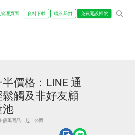
入管理頁面
資料下載
聯絡我們
免費開設帳號
半價格：LINE 通
輕鬆觸及非好友顧
量池
-優馬選品、起士公爵