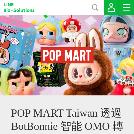
POP MART Taiwan 透過
BotBonnie 智能 OMO 轉