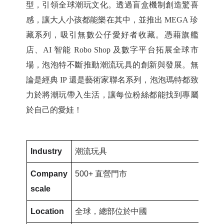
型，引領全球潮玩文化。透過盲盒機制創造驚喜
感，讓大人小孩都能樂在其中，並推出 MEGA 珍
藏系列，吸引無數公仔愛好者收藏。憑藉旗艦
店、AI 智能 Robo Shop 及數字平台拓展全球市
場，泡泡特不斷推動潮流玩具的創新與發展。無
論是經典 IP 還是藝術家聯名系列，泡泡瑪特都致
力於將潮玩帶入生活，讓每位粉絲都能找到專屬
於自己的愛娃！
Industry
潮流玩具
Company
500+
直營門市
scale
Location
全球，總部位於中國