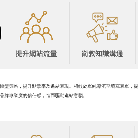
轉型策略，提升點擊率及進站表現。相較於單純導流至填寫表單，
品牌專業度的信任感，進而驅動進站意願。