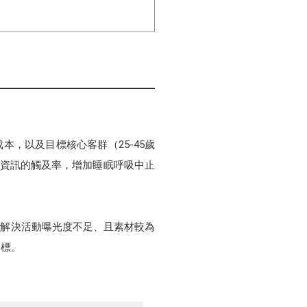
成本，以及目標核心客群（25-45歲
網站資訊的觸及率，增加睡眠呼吸中止
需解決活動曝光度不足、且素材較為
目標。