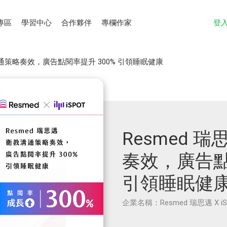
專區
學習中心
合作夥伴
專欄作家
登
溝通策略奏效，廣告點閱率提升 300% 引領睡眠健康
Resmed 
奏效，廣告點
引領睡眠健
企業名稱：Resmed 瑞思邁 X iS