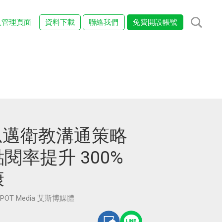
入管理頁面
資料下載
聯絡我們
免費開設帳號
瑞思邁衛教溝通策略
閱率提升 300%
康
POT Media 艾斯博媒體