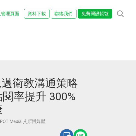
入管理頁面
資料下載
聯絡我們
免費開設帳號
瑞思邁衛教溝通策略
閱率提升 300%
康
POT Media 艾斯博媒體