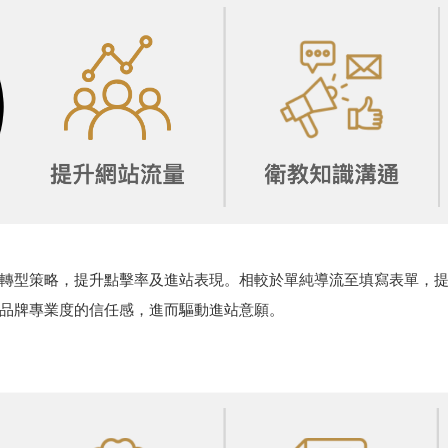
轉型策略，提升點擊率及進站表現。相較於單純導流至填寫表單，
品牌專業度的信任感，進而驅動進站意願。