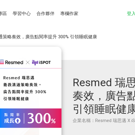
專區
學習中心
合作夥伴
專欄作家
登
溝通策略奏效，廣告點閱率提升 300% 引領睡眠健康
Resmed 
奏效，廣告點
引領睡眠健
企業名稱：Resmed 瑞思邁 X iS