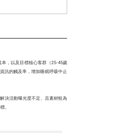
成本，以及目標核心客群（25-45歲
網站資訊的觸及率，增加睡眠呼吸中止
需解決活動曝光度不足、且素材較為
目標。