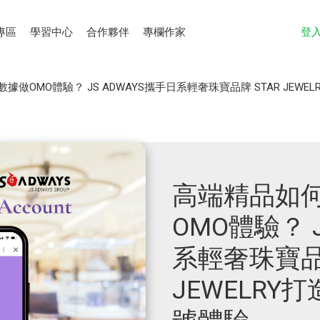
專區
學習中心
合作夥伴
專欄作家
登
做OMO體驗？ JS ADWAYS攜手日系輕奢珠寶品牌 STAR JEWEL
高端精品如
OMO體驗？ 
系輕奢珠寶品牌
JEWELRY