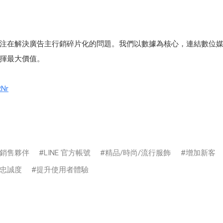
注在解決廣告主行銷碎片化的問題。我們以數據為核心，連結數位
揮最大價值。
RNr
銷售夥伴
LINE 官方帳號
精品/時尚/流行服飾
增加新客
忠誠度
提升使用者體驗