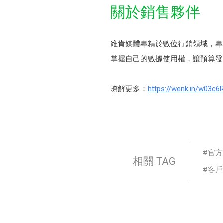
關於銷售夥伴
維肯媒體專精於數位行銷領域，專
掌握自己的數據使用權，讓預算發
暸解更多：
https://wenk.in/w03c6
官方
相關 TAG
客戶