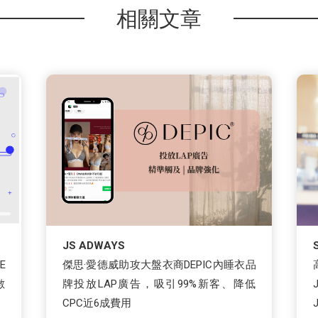
相關文章
JS ADWAYS
E
傑思·愛德威助攻大盤衣商DEPIC內睡衣品
數
牌投放LAP廣告，吸引99%新客、降低
CPC近6成費用