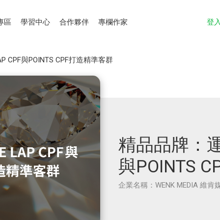
專區
學習中心
合作夥伴
專欄作家
登
P CPF與POINTS CPF打造精準客群
精品品牌：運用L
與POINTS
企業名稱：WENK MEDIA 維肯