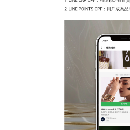
LINE LAP CPF：精準
LINE POINTS CPF：用戶