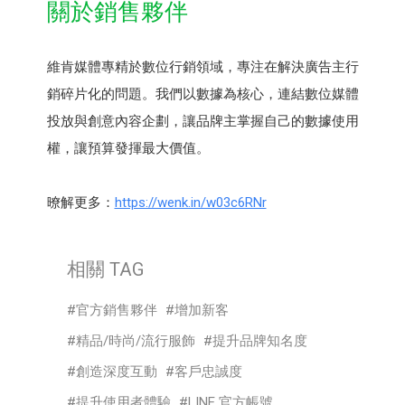
關於銷售夥伴
維肯媒體專精於數位行銷領域，專注在解決廣告主行
銷碎片化的問題。我們以數據為核心，連結數位媒體
投放與創意內容企劃，讓品牌主掌握自己的數據使用
權，讓預算發揮最大價值。
暸解更多：
https://wenk.in/w03c6RNr
相關 TAG
官方銷售夥伴
增加新客
精品/時尚/流行服飾
提升品牌知名度
創造深度互動
客戶忠誠度
提升使用者體驗
LINE 官方帳號