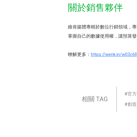
關於銷售夥伴
維肯媒體專精於數位行銷領域，專
掌握自己的數據使用權，讓預算發
暸解更多：
https://wenk.in/w03c6
官方
相關 TAG
創造