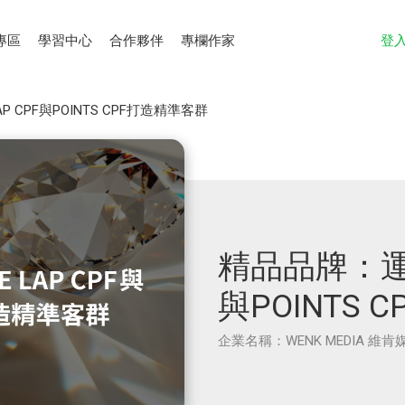
專區
學習中心
合作夥伴
專欄作家
登
P CPF與POINTS CPF打造精準客群
精品品牌：運用L
與POINTS
企業名稱：WENK MEDIA 維肯