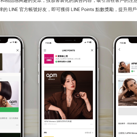
鎖定對百貨和精品感興趣的受眾，投放客製化的廣告內容，吸引潛在客戶的注
成為品牌的 LINE 官方帳號好友，即可獲得 LINE Points 點數獎勵，