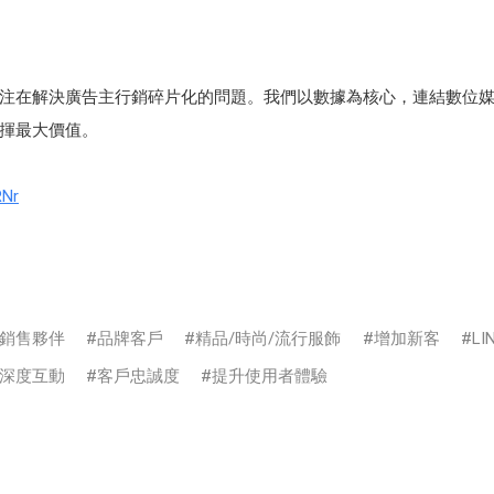
注在解決廣告主行銷碎片化的問題。我們以數據為核心，連結數位
揮最大價值。
RNr
銷售夥伴
品牌客戶
精品/時尚/流行服飾
增加新客
L
深度互動
客戶忠誠度
提升使用者體驗