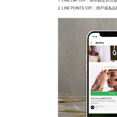
LINE LAP CPF：精準
LINE POINTS CPF：用戶