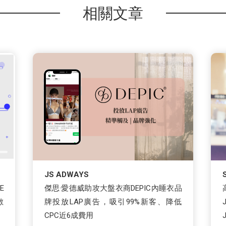
相關文章
JS ADWAYS
E
傑思·愛德威助攻大盤衣商DEPIC內睡衣品
數
牌投放LAP廣告，吸引99%新客、降低
CPC近6成費用