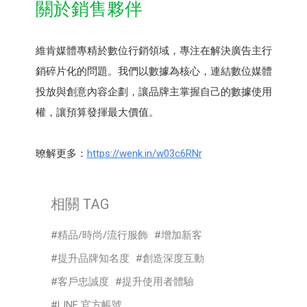
關於銷售夥伴
維肯媒體專精於數位行銷領域，專注在解決廣告主行
銷碎片化的問題。我們以數據為核心，連結數位媒體
投放與創意內容企劃，讓品牌主掌握自己的數據使用
權，讓預算發揮最大價值。
暸解更多：
https://wenk.in/w03c6RNr
相關 TAG
精品/時尚/流行服飾
增加新客
提升品牌知名度
創造深度互動
客戶忠誠度
提升使用者體驗
LINE 官方帳號