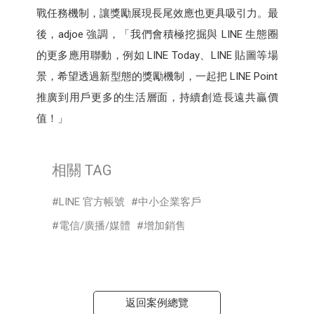
戰任務機制，讓獎勵展現長尾效應也更具吸引力。最
後，adjoe 強調，「我們會積極挖掘與 LINE 生態圈
的更多應用聯動，例如 LINE Today、LINE 貼圖等場
景，希望透過新型態的獎勵機制，一起把 LINE Point
推廣到用戶更多的生活層面，持續創造長遠共贏價
值！」
相關 TAG
LINE 官方帳號
中小企業客戶
電信/廣播/媒體
增加銷售
返回案例總覽