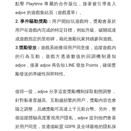
點擊 Playtime 專屬的合作版位，接著被引導進入
adjoe 的遊戲集結頁（遊戲選單）。
2. 事件驅動獎勵：
用戶開始玩遊戲時，獎勵會基於
用戶在遊戲內完成的特定目標，例如升級、破關或達
成遊戲指定的里程碑，藉此激勵玩家持續參與遊戲。
3.獎勵發放：
遊戲系統獲得用戶同意後，追蹤遊戲內
的行為互動，遊戲方透過數值的回調機制通知
adjoe，接著 adjoe 再告知 LINE 發放 Points，確保獎
勵發送的準確性與即時性。
值得一提，adjoe 分享這套獎勵機制採取動態調整，
針對黏著度越高、互動越頻繁的用戶，獎勵內容也會
隨之調整，且總獎勵可高達上千元新台幣。另外，整
個追蹤體驗高度重視用戶隱私，adjoe 提到他們會基
於用戶同意，並遵循歐盟 GDPR 及全球嚴格的隱私保