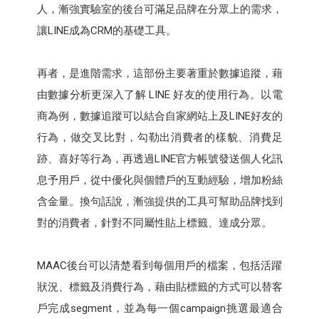
人，漸強實驗室的後台可滿足品牌在分眾上的需求，
讓LINE成為CRM的基礎工具。
再者，是進階需求，這部份主要著重於數據追蹤，藉
由數據分析更深入了解 LINE 好友的使用行為。以電
商為例，數據追蹤可以結合自家網站上及LINE好友的
行為，做交叉比對，勾勒出消費者的樣貌、消費足
跡、喜好等行為，再透過LINE官方帳號發送個人化訊
息予用戶，從中優化與個體戶的互動經驗，增加粉絲
含金量。換句話說，漸強提供的工具可幫助品牌找到
對的消費者，針對不同屬性貼上標籤、達成分眾。
MAAC後台可以清楚看到每個用戶的檔案，包括活躍
狀況、標籤及消費行為，藉由貼標籤的方式可以替客
戶完成segment，並為每一個campaign挑選最適合