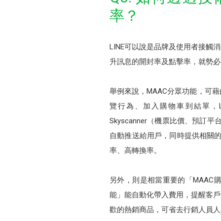
率？
LINE可以說是品牌及使用者接
升訊息的開封率及點擊率，就勢必
舉例來說，MAAC分眾功能，可
覽行為、加入購物車到結單，
Skyscanner（機票比價、預訂
自動推送給用戶，同時提供相關的旅
率、高轉換率。
另外，則是相當重要的「MAAC
能」能自動化帶入費用，提醒客戶
歡的熱銷商品，可省去行銷人員人