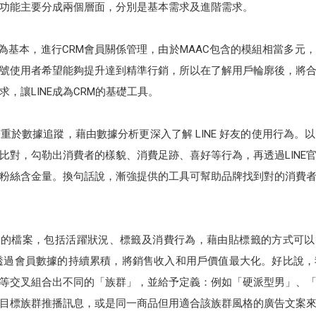
行銷功能主要分成兩個層面，分別是基本需求及進階需求。
C為基本，進行CRM會員關係管理，由於MAAC包含的模組相當多元
號使用者希望能夠提升達到精準行銷，所以在了解用戶輪廓後，將
，讓LINE成為CRM的基礎工具。
重於數據追蹤，藉由數據分析更深入了解 LINE 好友的使用行為。
叉比對，勾勒出消費者的樣貌、消費足跡、喜好等行為，再透過LIN
粉絲含金量。換句話說，漸強提供的工具可幫助品牌找到對的消費
戶的檔案，包括活躍狀況、標籤及消費行為，藉由貼標籤的方式可以替客
眾，再透過會員數據的持續累積，將銷售收入和用戶價值最大化。好比說
等交叉組合出不同的「族群」，並給予定義：例如「硬派型男」、
目標族群推播訊息，或是同一商品但用適合該族群風格的廣告文案