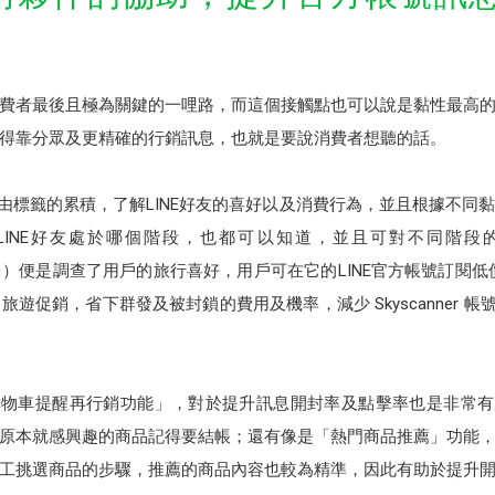
觸消費者最後且極為關鍵的一哩路，而這個接觸點也可以說是黏性最高
得靠分眾及更精確的行銷訊息，也就是要說消費者想聽的話。
藉由標籤的累積，了解LINE好友的喜好以及消費行為，並且根據不同
LINE好友處於哪個階段，也都可以知道，並且可對不同階段
平台）便是調查了用戶的旅行喜好，用戶可在它的LINE官方帳號訂閱低價機
遊促銷，省下群發及被封鎖的費用及機率，減少 Skyscanner 帳
購物車提醒再行銷功能」，對於提升訊息開封率及點擊率也是非常有
原本就感興趣的商品記得要結帳；還有像是「熱門商品推薦」功能
工挑選商品的步驟，推薦的商品內容也較為精準，因此有助於提升