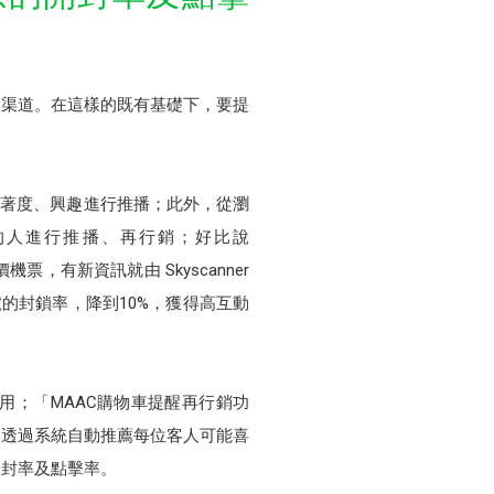
的渠道。在這樣的既有基礎下，要提
黏著度、興趣進行推播；此外，從瀏
的人進行推播、再行銷；好比說
票，有新資訊就由 Skyscanner
號的封鎖率，降到10%，獲得高互動
用；「MAAC購物車提醒再行銷功
，透過系統自動推薦每位客人可能喜
開封率及點擊率。