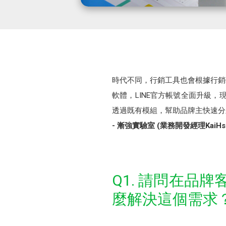
時代不同，行銷工具也會根據行銷
軟體，LINE官方帳號全面升級，
透過既有模組，幫助品牌主快速分
- 漸強實驗室 (業務開發經理KaiHsu
Q1. 請問在品
麼解決這個需求