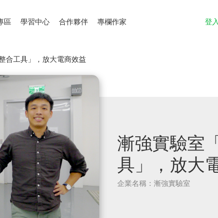
專區
學習中心
合作夥伴
專欄作家
登
料整合工具」，放大電商效益
漸強實驗室「
具」，放大
企業名稱：漸強實驗室