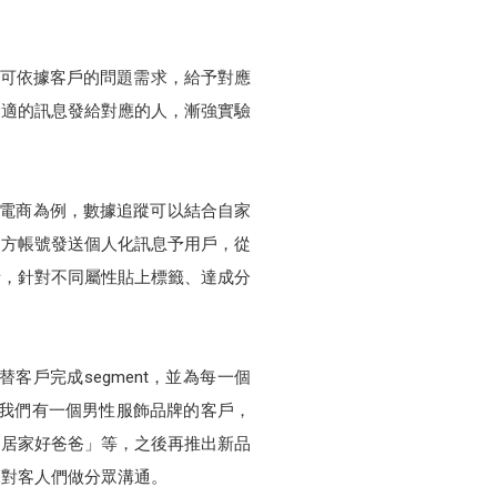
，可依據客戶的問題需求，給予對應
合適的訊息發給對應的人，漸強實驗
以電商為例，數據追蹤可以結合自家
E官方帳號發送個人化訊息予用戶，從
者，針對不同屬性貼上標籤、達成分
戶完成segment，並為每一個
，我們有一個男性服飾品牌的客戶，
「居家好爸爸」等，之後再推出新品
來對客人們做分眾溝通。