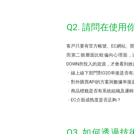
Q2. 請問在使
客戶只要有官方帳號、EC網站、
而第二個層面比較偏向心理面，
DOWN所投入的資源，才會看到
線上線下部門對O2O串接是否
對外購買API的方案與數據串
商品標籤是否有系統組織及邏輯
EC介面成熟度是否足夠？
Q3. 如何透