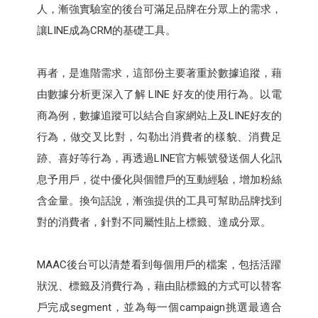
人，漸強實驗室的後台可滿足品牌在分眾上的需求，
讓LINE成為CRM的基礎工具。
再者，是進階需求，這部份主要著重於數據追蹤，藉
由數據分析更深入了解 LINE 好友的使用行為。以電
商為例，數據追蹤可以結合自家網站上及LINE好友的
行為，做交叉比對，勾勒出消費者的樣貌、消費足
跡、喜好等行為，再透過LINE官方帳號發送個人化訊
息予用戶，從中優化與個體戶的互動經驗，增加粉絲
含金量。換句話說，漸強提供的工具可幫助品牌找到
對的消費者，針對不同屬性貼上標籤、達成分眾。
MAAC後台可以清楚看到每個用戶的檔案，包括活躍
狀況、標籤及消費行為，藉由貼標籤的方式可以替客
戶完成segment，並為每一個campaign挑選最適合