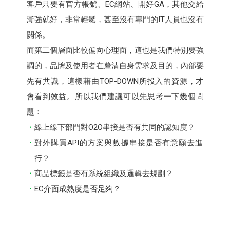
客戶只要有官方帳號、EC網站、開好GA，其他交給
漸強就好，非常輕鬆，甚至沒有專門的IT人員也沒有
關係。
而第二個層面比較偏向心理面，這也是我們特別要強
調的，品牌及使用者在釐清自身需求及目的，內部要
先有共識，這樣藉由TOP-DOWN所投入的資源，才
會看到效益。所以我們建議可以先思考一下幾個問
題：
線上線下部門對O2O串接是否有共同的認知度？
對外購買API的方案與數據串接是否有意願去進
行？
商品標籤是否有系統組織及邏輯去規劃？
EC介面成熟度是否足夠？