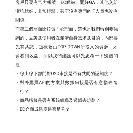
客戶只要有官方帳號、EC網站、開好GA，其他交給
漸強就好，非常輕鬆，甚至沒有專門的IT人員也沒有
關係。
而第二個層面比較偏向心理面，這也是我們特別要強
調的，品牌及使用者在釐清自身需求及目的，內部要
先有共識，這樣藉由TOP-DOWN所投入的資源，才
會看到效益。所以我們建議可以先思考一下幾個問
題：
線上線下部門對O2O串接是否有共同的認知度？
對外購買API的方案與數據串接是否有意願去進
行？
商品標籤是否有系統組織及邏輯去規劃？
EC介面成熟度是否足夠？