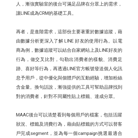
人，漸強實驗室的後台可滿足品牌在分眾上的需求，
讓LINE成為CRM的基礎工具。
再者，是進階需求，這部份主要著重於數據追蹤，藉
由數據分析更深入了解 LINE 好友的使用行為。以電
商為例，數據追蹤可以結合自家網站上及LINE好友的
行為，做交叉比對，勾勒出消費者的樣貌、消費足
跡、喜好等行為，再透過LINE官方帳號發送個人化訊
息予用戶，從中優化與個體戶的互動經驗，增加粉絲
含金量。換句話說，漸強提供的工具可幫助品牌找到
對的消費者，針對不同屬性貼上標籤、達成分眾。
MAAC後台可以清楚看到每個用戶的檔案，包括活躍
狀況、標籤及消費行為，藉由貼標籤的方式可以替客
戶完成segment，並為每一個campaign挑選最適合