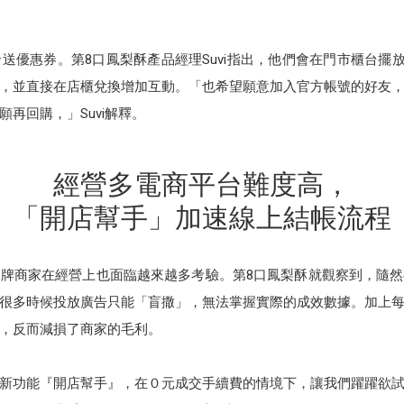
發送優惠券。第8口鳳梨酥產品經理Suvi指出，他們會在門市櫃台擺放官
，並直接在店櫃兌換增加互動。「也希望願意加入官方帳號的好友
再回購，」Suvi解釋。
經營多電商平台難度高，
「開店幫手」加速線上結帳流程
牌商家在經營上也面臨越來越多考驗。第8口鳳梨酥就觀察到，隨
很多時候投放廣告只能「盲撒」，無法掌握實際的成效數據。加上
，反而減損了商家的毛利。
推出新功能『開店幫手』，在０元成交手續費的情境下，讓我們躍躍欲