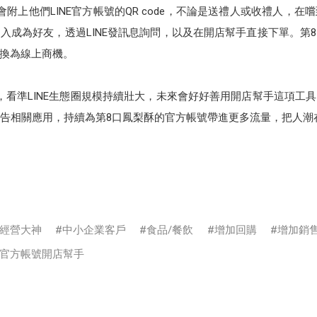
附上他們LINE官方帳號的QR code，不論是送禮人或收禮人，
入成為好友，透過LINE發訊息詢問，以及在開店幫手直接下單。第
換為線上商機。
，看準LINE生態圈規模持續壯大，未來會好好善用開店幫手這項工
AP廣告相關應用，持續為第8口鳳梨酥的官方帳號帶進更多流量，把人潮
經營大神
中小企業客戶
食品/餐飲
增加回購
增加銷
NE官方帳號開店幫手