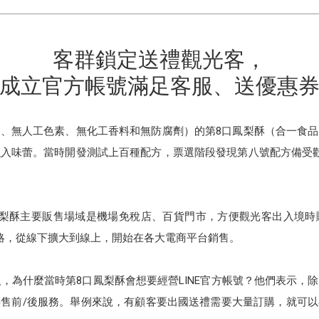
客群鎖定送禮觀光客，
成立官方帳號滿足客服、送優惠
、無人工色素、無化工香料和無防腐劑）的第8口鳳梨酥（合一食
入味蕾。當時開發測試上百種配方，票選階段發現第八號配方備受
鳳梨酥主要販售場域是機場免稅店、百貨門市，方便觀光客出入境時
略，從線下擴大到線上，開始在各大電商平台銷售。
人，為什麼當時第8口鳳梨酥會想要經營LINE官方帳號？他們表示，
售前/後服務。舉例來說，有顧客要出國送禮需要大量訂購，就可以在