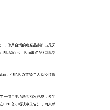
券
品），使用台灣的農產品製作出最天
歡迎脫穎而出，因而取名第8口鳳梨
購買。但也因為前幾年因為疫情攪
除了一個月平均群發兩次訊息，多半
LINE官方帳號事先告知，商家就