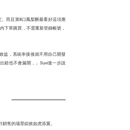
定。而且第8口鳳梨酥最看好這項應
號內下單購買，不需重新登錄帳號，
也有效益，系統串接後就不用自己開發
錯也不會漏開，」Suvi進一步說
對銷售的場景綜效如虎添翼。