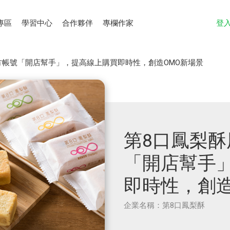
專區
學習中心
合作夥伴
專欄作家
登
官方帳號「開店幫手」，提高線上購買即時性，創造OMO新場景
第8口鳳梨酥
「開店幫手
即時性，創造
企業名稱：第8口鳳梨酥