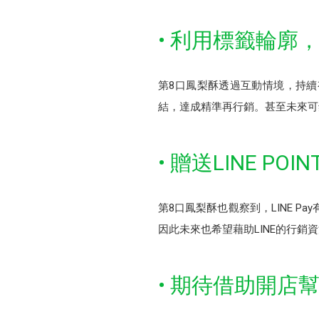
• 利用標籤輪廓
第8口鳳梨酥透過互動情境，持
結，達成精準再行銷。甚至未來可
• 贈送LINE P
第8口鳳梨酥也觀察到，LINE Pa
因此未來也希望藉助LINE的行銷資源
• 期待借助開店