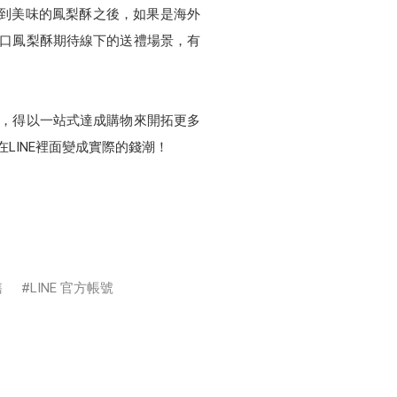
在嚐到美味的鳳梨酥之後，如果是海外
8口鳳梨酥期待線下的送禮場景，有
具，得以一站式達成購物來開拓更多
在LINE裡面變成實際的錢潮！
售
LINE 官方帳號