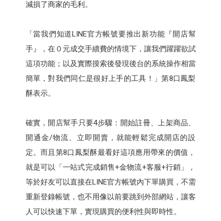
減損了商家的毛利。
「當我們知道LINE官方帳號要推出新功能『開店幫
手』，在０元成交手續費的情境下，讓我們躍躍欲試
這項功能；以及實際摸索後發現後台的系統操作相當
簡單，對我們同仁是很好上手的工具！」第8口鳳梨
酥表示。
確實，開店幫手只要4步驟：開始註冊、上架商品、
開通金/物流、立即開賣，就能輕鬆完成開店的設
定。而且第8口鳳梨酥最看好這項應用帶來的價值，
就是可以「一站式完成銷售+金物流+客服+行銷」，
等於好友可以直接在LINE官方帳號內下單購買，不需
重新登錄帳號，也不用像以前要跳到外部網站，讓客
人可以快速下單，實現購買的便利性與即時性。