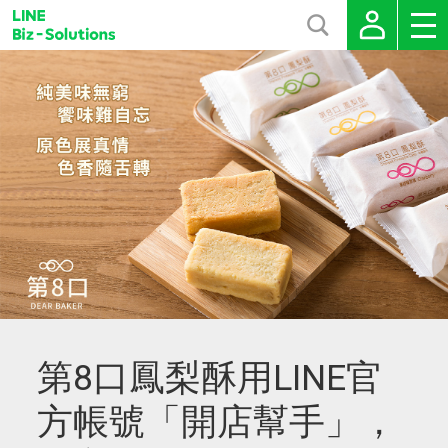
第8口鳳梨酥用LINE官
方帳號「開店幫手」，