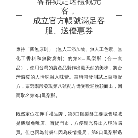
客群鎖定送禮觀光
客，
成立官方帳號滿足客
服、送優惠券
秉持「四無原則」（無人工添加物、無人工色素、無
化工香料和無防腐劑）的第8口鳳梨酥（合一食
品），使用台灣的農產品製作出最天然的美味，將台
灣溫暖的人情味融入味蕾。當時開發測試上百種配
方，票選階段發現第八號配方備受歡迎脫穎而出，因
而取名第8口鳳梨酥。
既然定位在伴手禮品牌，第8口鳳梨酥主要販售場域
是機場免稅店、百貨門市，方便觀光客出入境時購
買。但也因為前幾年因為疫情攪局，第8口鳳梨酥迅