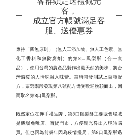
客群鎖定送禮觀光
客，
成立官方帳號滿足客
服、送優惠券
秉持「四無原則」（無人工添加物、無人工色素、無
化工香料和無防腐劑）的第8口鳳梨酥（合一食
品），使用台灣的農產品製作出最天然的美味，將台
灣溫暖的人情味融入味蕾。當時開發測試上百種配
方，票選階段發現第八號配方備受歡迎脫穎而出，因
而取名第8口鳳梨酥。
既然定位在伴手禮品牌，第8口鳳梨酥主要販售場域
是機場免稅店、百貨門市，方便觀光客出入境時購
買。但也因為前幾年因為疫情攪局，第8口鳳梨酥迅