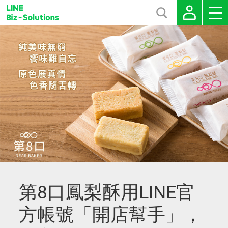
第8口鳳梨酥用LINE官
方帳號「開店幫手」，