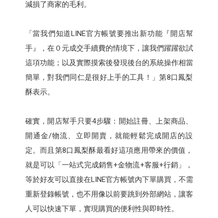
減損了商家的毛利。
「當我們知道LINE官方帳號要推出新功能『開店幫
手』，在０元成交手續費的情境下，讓我們躍躍欲試
這項功能；以及實際摸索後發現後台的系統操作相當
簡單，對我們同仁是很好上手的工具！」第8口鳳梨
酥表示。
確實，開店幫手只要4步驟：開始註冊、上架商品、
開通金/物流、立即開賣，就能輕鬆完成開店的設
定。而且第8口鳳梨酥最看好這項應用帶來的價值，
就是可以「一站式完成銷售+金物流+客服+行銷」，
等於好友可以直接在LINE官方帳號內下單購買，不需
重新登錄帳號，也不用像以前要跳到外部網站，讓客
人可以快速下單，實現購買的便利性與即時性。