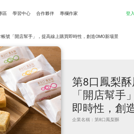
專區
學習中心
合作夥伴
專欄作家
登
官方帳號「開店幫手」，提高線上購買即時性，創造OMO新場景
第8口鳳梨酥
「開店幫手
即時性，創造
企業名稱：第8口鳳梨酥