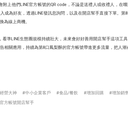
附上他們LINE官方帳號的QR code，不論是送禮人或收禮人，
入成為好友，透過LINE發訊息詢問，以及在開店幫手直接下單。第
換為線上商機。
，看準LINE生態圈規模持續壯大，未來會好好善用開店幫手這項工
AP廣告相關應用，持續為第8口鳳梨酥的官方帳號帶進更多流量，把人潮
經營大神
中小企業客戶
食品/餐飲
增加回購
增加銷
NE官方帳號開店幫手