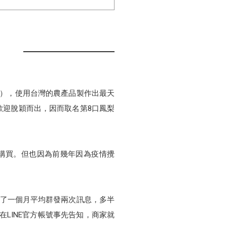
券
品），使用台灣的農產品製作出最天
歡迎脫穎而出，因而取名第8口鳳梨
購買。但也因為前幾年因為疫情攪
除了一個月平均群發兩次訊息，多半
LINE官方帳號事先告知，商家就