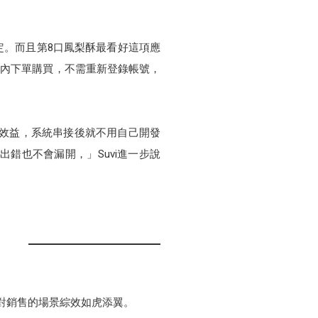
定。而且第8口鳳梨酥最看好這項應
號內下單購買，不需重新登錄帳號，
也有效益，系統串接後就不用自己開發
錯也不會漏開，」Suvi進一步說
對銷售的場景綜效如虎添翼。