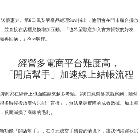
發送優惠券。第8口鳳梨酥產品經理Suvi指出，他們會在門市櫃台擺放官
，並直接在店櫃兌換增加互動。「也希望願意加入官方帳號的好友
再回購，」Suvi解釋。
經營多電商平台難度高，
「開店幫手」加速線上結帳流程
牌商家在經營上也面臨越來越多考驗。第8口鳳梨酥就觀察到，隨
很多時候投放廣告只能「盲撒」，無法掌握實際的成效數據。加上
，反而減損了商家的毛利。
推出新功能『開店幫手』，在０元成交手續費的情境下，讓我們躍躍欲