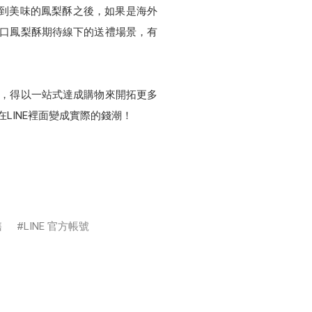
在嚐到美味的鳳梨酥之後，如果是海外
8口鳳梨酥期待線下的送禮場景，有
具，得以一站式達成購物來開拓更多
在LINE裡面變成實際的錢潮！
售
LINE 官方帳號