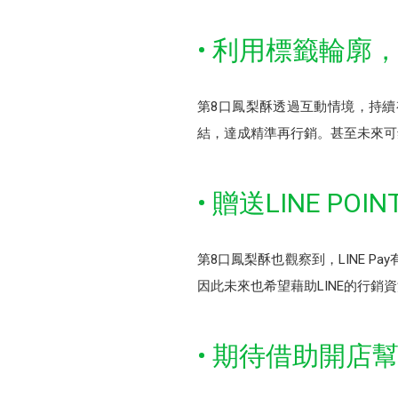
• 利用標籤輪廓
第8口鳳梨酥透過互動情境，持
結，達成精準再行銷。甚至未來可
• 贈送LINE P
第8口鳳梨酥也觀察到，LINE Pa
因此未來也希望藉助LINE的行銷資源
• 期待借助開店