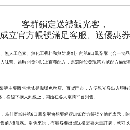
客群鎖定送禮觀光客，
成立官方帳號滿足客服、送優惠
、無人工色素、無化工香料和無防腐劑）的第8口鳳梨酥（合一食
入味蕾。當時開發測試上百種配方，票選階段發現第八號配方備受
鳳梨酥主要販售場域是機場免稅店、百貨門市，方便觀光客出入境時
略，從線下擴大到線上，開始在各大電商平台銷售。
人，為什麼當時第8口鳳梨酥會想要經營LINE官方帳號？他們表示，
售前/後服務。舉例來說，有顧客要出國送禮需要大量訂購，就可以在