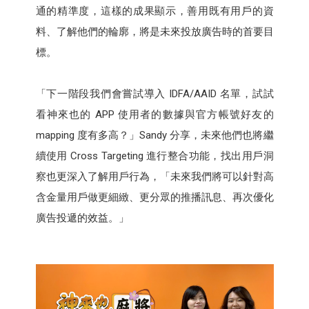
通的精準度，這樣的成果顯示，善用既有用戶的資
料、了解他們的輪廓，將是未來投放廣告時的首要目
標。
「下一階段我們會嘗試導入 IDFA/AAID 名單，試試
看神來也的 APP 使用者的數據與官方帳號好友的
mapping 度有多高？」Sandy 分享，未來他們也將繼
續使用 Cross Targeting 進行整合功能，找出用戶洞
察也更深入了解用戶行為，「未來我們將可以針對高
含金量用戶做更細緻、更分眾的推播訊息、再次優化
廣告投遞的效益。」