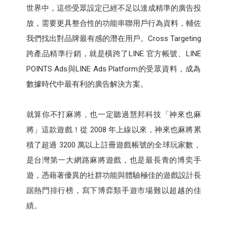
世界中，這些受眾設定已經不足以達成精準的廣告投
放，需要更具整合性的功能串聯用戶行為資料，輔佐
我們找出對品牌最有感的潛在用戶。Cross Targeting
跨產品精準行銷，就是橫跨了LINE 官方帳號、LINE
POINTS Ads與LINE Ads Platform的受眾資料，成為
數據時代中最有利的廣告解決方案。
就算你不打麻將，也一定聽過慧邦科技「神來也麻
將」這款遊戲！從 2008 年上線以來，神來也麻將累
積了超過 3200 萬以上註冊遊戲帳號的全球玩家數，
是台灣第一大網路麻將遊戲，也是最長青的博奕手
遊，憑藉著優異的社群功能與體驗極佳的遊戲設計長
踞熱門排行榜，寫下博弈類手遊市場難以超越的佳
績。