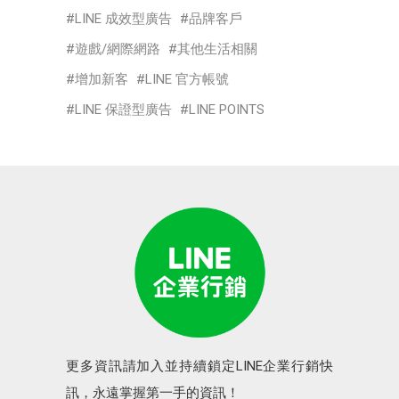
LINE 成效型廣告
品牌客戶
遊戲/網際網路
其他生活相關
增加新客
LINE 官方帳號
LINE 保證型廣告
LINE POINTS
更多資訊請加入並持續鎖定LINE企業行銷快
訊，永遠掌握第一手的資訊！