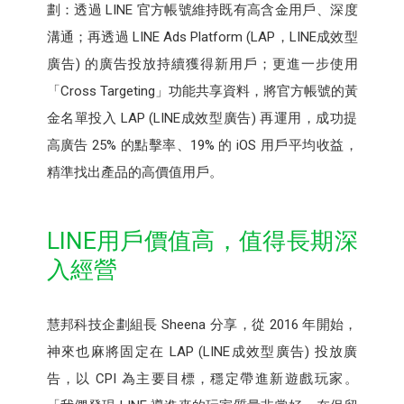
劃：透過 LINE 官方帳號維持既有高含金用戶、深度
溝通；再透過 LINE Ads Platform (LAP，LINE成效型
廣告) 的廣告投放持續獲得新用戶；更進一步使用
「Cross Targeting」功能共享資料，將官方帳號的黃
金名單投入 LAP (LINE成效型廣告) 再運用，成功提
高廣告 25% 的點擊率、19% 的 iOS 用戶平均收益，
精準找出產品的高價值用戶。
LINE用戶價值高，值得長期深
入經營
慧邦科技企劃組長 Sheena 分享，從 2016 年開始，
神來也麻將固定在 LAP (LINE成效型廣告) 投放廣
告，以 CPI 為主要目標，穩定帶進新遊戲玩家。