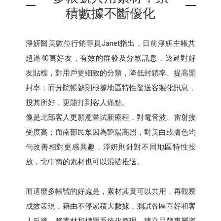
積數據不斷優化
淨妍醫美數位行銷專員Janet指出，目前淨妍主帳共
超過40萬好友，有效的群發及分眾訊息，透過對好
友貼標，對用戶更細致的分類，降低封鎖率、提高開
封率；而分院帳號則根據地區特性發送客製化訊息，
投其所好，更能打到客人痛點。
像是北部客人更願意嘗試新療程，對電音波、雷射接
受度高；而南部民眾因為艷陽高照，對美白或膚色均
勻改善相對更感興趣，淨妍則針對不同地區特性投
放，北中南的素材也可以混搭推送。
而這麼多帳號的好處是，素材其實可以共用，再觀察
成效表現，藉由不停累積大數據，測試各區喜好和客
人反應，將素材和標題系統化整理，建立品牌專屬資