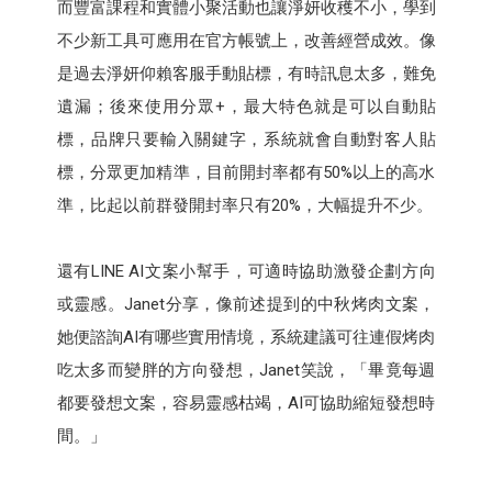
而豐富課程和實體小聚活動也讓淨妍收穫不小，學到
不少新工具可應用在官方帳號上，改善經營成效。像
是過去淨妍仰賴客服手動貼標，有時訊息太多，難免
遺漏；後來使用分眾+，最大特色就是可以自動貼
標，品牌只要輸入關鍵字，系統就會自動對客人貼
標，分眾更加精準，目前開封率都有50%以上的高水
準，比起以前群發開封率只有20%，大幅提升不少。
還有LINE AI文案小幫手，可適時協助激發企劃方向
或靈感。Janet分享，像前述提到的中秋烤肉文案，
她便諮詢AI有哪些實用情境，系統建議可往連假烤肉
吃太多而變胖的方向發想，Janet笑說，「畢竟每週
都要發想文案，容易靈感枯竭，AI可協助縮短發想時
間。」