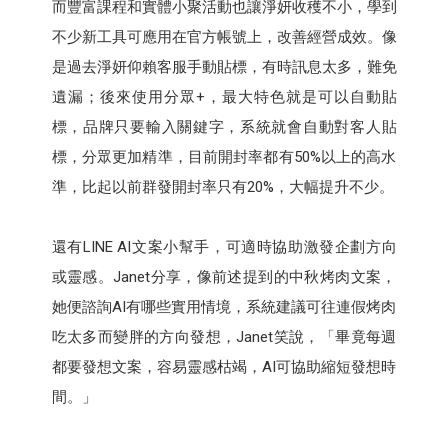
而豐富課程和實體小聚活動也讓淨妍收穫不小，學到
不少新工具可應用在官方帳號上，改善經營成效。像
是過去淨妍仰賴客服手動貼標，有時訊息太多，難免
遺漏；後來使用分眾+，最大特色就是可以自動貼
標，品牌只要輸入關鍵字，系統就會自動對客人貼
標，分眾更加精準，目前開封率都有50%以上的高水
準，比起以前群發開封率只有20%，大幅提升不少。
還有LINE AI文案小幫手，可適時協助激發企劃方向
或靈感。Janet分享，像前述提到的中秋烤肉文案，
她便諮詢AI有哪些實用情境，系統建議可往連假烤肉
吃太多而變胖的方向發想，Janet笑說，「畢竟每週
都要發想文案，容易靈感枯竭，AI可協助縮短發想時
間。」