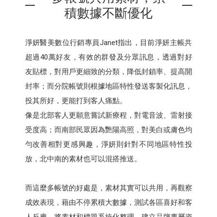
積數據不斷優化
淨妍醫美數位行銷專員Janet指出，目前淨妍主帳共
超過40萬好友，有效的群發及分眾訊息，透過對好
友貼標，對用戶更細致的分類，降低封鎖率、提高開
封率；而分院帳號則根據地區特性發送客製化訊息，
投其所好，更能打到客人痛點。
像是北部客人更願意嘗試新療程，對電音波、雷射接
受度高；而南部民眾因為艷陽高照，對美白或膚色均
勻改善相對更感興趣，淨妍則針對不同地區特性投
放，北中南的素材也可以混搭推送。
而這麼多帳號的好處是，素材其實可以共用，再觀察
成效表現，藉由不停累積大數據，測試各區喜好和客
人反應，將素材和標題系統化整理，建立品牌專屬資