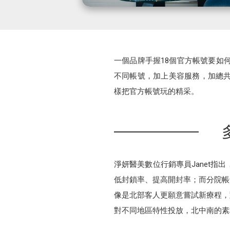
一個品牌手握18個官方帳號要如
不同帳號，加上美容服務，加總共
樣把官方帳號玩的精采。
淨妍醫美數位行銷專員Janet
低封鎖率、提高開封率；而分院帳
像是北部客人更願意嘗試新療程，
對不同地區特性投放，北中南的素