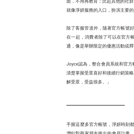
面，不用再教育；比起其他的社群
就像淨妍服務的入口，扮演主要的
除了客服管道外，隨著官方帳號好
在一起，消費者除了可以在官方
通，像是舉辦限定的優惠活動或釋
Joyce認為，整合會員系統和
清楚掌握受眾喜好和後續行銷策略
解受眾，受益很多。」
手握這麼多官方帳號，淨妍時刻都在充實
灣針對商家朋友推出的會員計畫，只