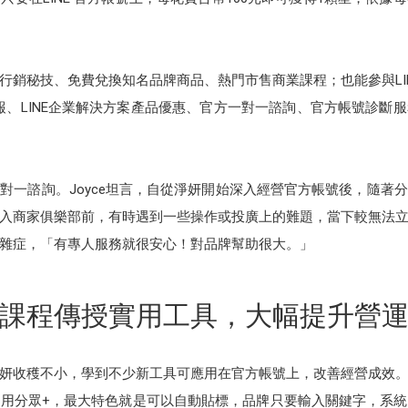
方行銷秘技、免費兌換知名品牌商品、熱門市售商業課程；也能參與LIN
海報、LINE企業解決方案產品優惠、官方一對一諮詢、官方帳號診
對一諮詢。Joyce坦言，自從淨妍開始深入經營官方帳號後，隨著
入商家俱樂部前，有時遇到一些操作或投廣上的難題，當下較無法
雜症，「有專人服務就很安心！對品牌幫助很大。」
課程傳授實用工具，大幅提升營
妍收穫不小，學到不少新工具可應用在官方帳號上，改善經營成效
用分眾+，最大特色就是可以自動貼標，品牌只要輸入關鍵字，系