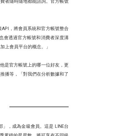
消費者隨時隨地都能諮詢。官方帳號
API，將會員系統和官方帳號整合
也會透過官方帳號和消費者深度溝
道加上會員平台的概念。」
道他是官方帳號上的哪一位好友，更
購推播等，「對我們在分析數據和了
樂部」，成為金級會員。這是 LINE台
據每季累積的星星數，將可享有不同級