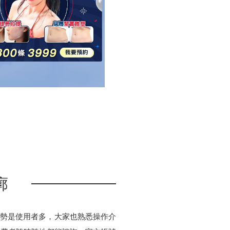
廓
的優勢是使用者多，大家也熟悉操作介