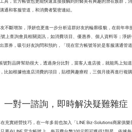
工具，官方帳號也更能快速直接接觸到對醫美有興趣的潛在族群，
溝通和客服管道，和消費者緊密連結。
友不斷增加，淨妍也更進一步分析這群好友的輪廓樣貌，在前年串接
帳號上查詢會員相關資訊，如消費項目、優惠券、個人資料等；淨妍
出票券，吸引好友詢問和預約，「現在官方帳號等於是客服溝通管
官方帳號對品牌幫助很大，透過身分比對，當客人進店後，就能馬上知
，比如根據他進店消費的項目，貼標興趣療程，三個月後再進行複
一對一諮詢，即時解決疑難雜症
經營技巧，在一年多前也加入「LINE Biz-Solutions商家俱
要在LINE 官方帳號上，每花費台幣100元即可獲得1顆星，依