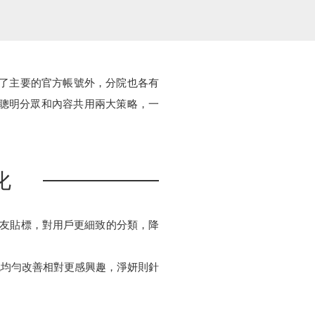
除了主要的官方帳號外，分院也各有
由聰明分眾和內容共用兩大策略，一
化
好友貼標，對用戶更細致的分類，降
。
色均勻改善相對更感興趣，淨妍則針