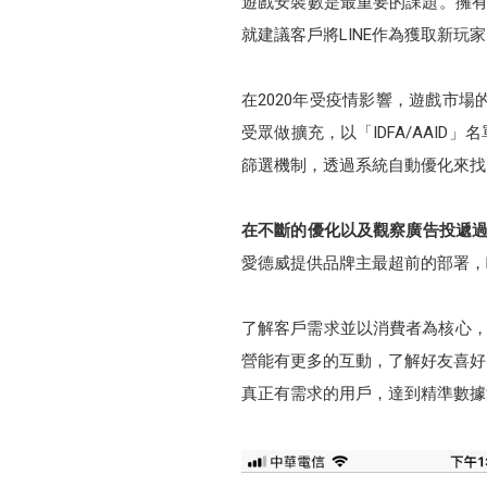
遊戲安裝數是最重要的課題。擁有2
就建議客戶將LINE作為獲取新玩
在2020年受疫情影響，遊戲市場
受眾做擴充，以「IDFA/AAI
篩選機制，透過系統自動優化來找
在不斷的優化以及觀察廣告投遞過程
愛德威提供品牌主最超前的部署，
了解客戶需求並以消費者為核心，
營能有更多的互動，了解好友喜好
真正有需求的用戶，達到精準數據