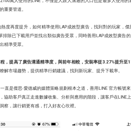
100萬人使用的LINE，不僅是人跟人溝通的入口也是最多人使用的通
家的重要管道。
的熱度再度提升，如何精準使用LAP成效型廣告，找到對的玩家，傑思‧愛
D」名單排除已下載用戶並找出類似廣告受眾，同時善用LAP成效型廣告的
出精準受眾。
，提高了廣告溝通精準度，與前年相較，安裝率從3.27%提升至11
瞭解市場趨勢，提供精準行銷建議，找到新玩家、提升下載率。
一直是傑思‧愛德威的媒體策略規劃根本之道，善用LINE 官方帳號
，協助客戶真正走進數據收集、分析與應用的階段，讓客戶在LINE
洞察，讓行銷更有感，打入好友心坎裡。