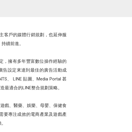
牌企業主客戶的媒體行銷規劃，也延伸服
，持續前進。
級官方銷售夥伴的肯定，擁有多年豐富數位操作經驗的
廣告設定來達到最佳的廣告活動成
 LINE 貼圖、Media Portal 甚
量身打造最適合的LINE整合規劃策略。
、遊戲、醫藥、娛樂、母嬰、保健食
需要專注成效的電商產業及遊戲產
賴。