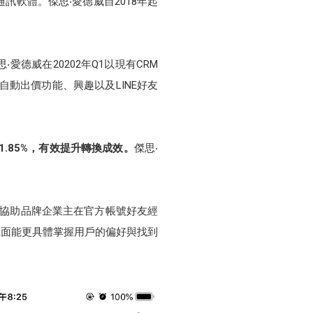
訊軟體。傑思‧愛德威自2018年起
德威在20202年Q1以現有CRM
自動出價功能、興趣以及LINE好友
.85%，有效提升轉換成效。
傑思‧
來協助品牌企業主在官方帳號好友經
上面能更具體掌握用戶的偏好與找到