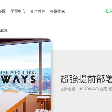
專區
學習中心
合作夥伴
專欄作家
登
動成效
超強提前部署
企業名稱：JS ADWAYS 傑思‧