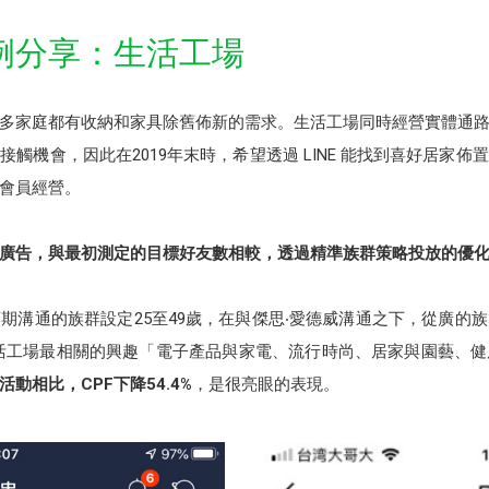
例分享：生活工場
多家庭都有收納和家具除舊佈新的需求。生活工場同時經營實體通
的接觸機會，因此在2019年末時，希望透過 LINE 能找到喜好居家
及會員經營。
型廣告，與最初測定的目標好友數相較，透過
精準族群策略投放的優化
期溝通的族群設定25至49歲，在與傑思‧愛德威溝通之下，從廣的
活工場最相關的興趣「電子產品與家電、流行時尚、居家與園藝、
活動相比，CPF下降54.4%
，是很亮眼的表現。