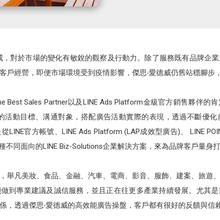
nc 傑思‧愛德威，對於市場的變化有敏銳的觀察及行動力。除了服務既有品
客戶經營，即便市場環境受到疫情影響，傑思‧愛德威仍舊站穩腳步
 的 The Best Sales Partner以及LINE Ads Platform金
次的活動目標、溝通對象，搭配廣告活動實際的表現，透過不斷優化
帳號、LINE Ads Platform (LAP成效型廣告)、 LINE POINTS、
從各種不同面向的LINE Biz-Solutions企業解決方案，來為品牌客戶
，舉凡美妝、食品、金融、汽車、電商、影音、服飾、建案、旅遊
能做到專業建議及誠信服務，並且正在往更多產業持續發展。尤其是
係，透過傑思‧愛德威的高效能廣告操盤，客戶都有很好的反饋與信