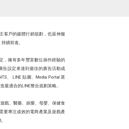
牌企業主客戶的媒體行銷規劃，也延伸服
，持續前進。
級官方銷售夥伴的肯定，擁有多年豐富數位操作經驗的
廣告設定來達到最佳的廣告活動成
 LINE 貼圖、Media Portal 甚
量身打造最適合的LINE整合規劃策略。
、遊戲、醫藥、娛樂、母嬰、保健食
需要專注成效的電商產業及遊戲產
賴。