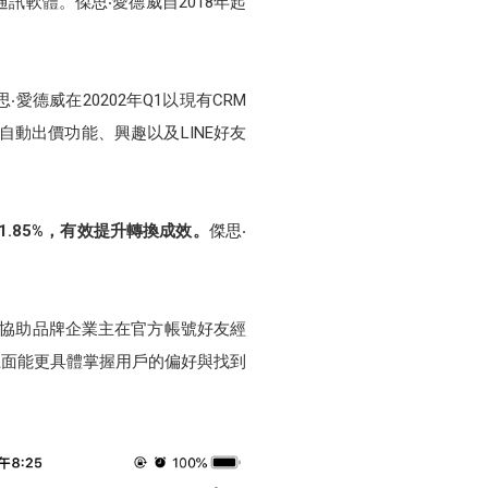
訊軟體。傑思‧愛德威自2018年起
德威在20202年Q1以現有CRM
自動出價功能、興趣以及LINE好友
.85%，有效提升轉換成效。
傑思‧
來協助品牌企業主在官方帳號好友經
上面能更具體掌握用戶的偏好與找到