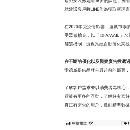
遊戲安裝數是最重要的課題。擁有2
就建議客戶將LINE作為獲取新玩
在2020年受疫情影響，遊戲市場
受眾做擴充，以「IDFA/AAI
篩選機制，透過系統自動優化來找
在不斷的優化以及觀察廣告投遞過程
愛德威提供品牌主最超前的部署，
了解客戶需求並以消費者為核心，
營能有更多的互動，了解好友喜好
真正有需求的用戶，達到精準數據