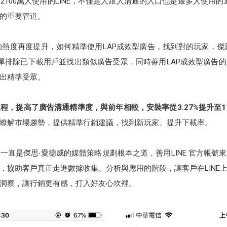
100萬人使用的LINE，不僅是人跟人溝通的入口也是最多人使用的通
家的重要管道。
的熱度再度提升，如何精準使用LAP成效型廣告，找到對的玩家，傑思‧愛
D」名單排除已下載用戶並找出類似廣告受眾，同時善用LAP成效型廣告的
出精準受眾。
，提高了廣告溝通精準度，與前年相較，安裝率從3.27%提升至11
瞭解市場趨勢，提供精準行銷建議，找到新玩家、提升下載率。
一直是傑思‧愛德威的媒體策略規劃根本之道，善用LINE 官方帳號
，協助客戶真正走進數據收集、分析與應用的階段，讓客戶在LINE
洞察，讓行銷更有感，打入好友心坎裡。