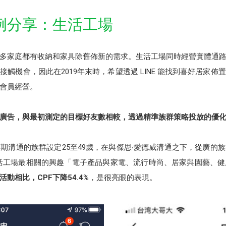
例分享：生活工場
多家庭都有收納和家具除舊佈新的需求。生活工場同時經營實體通
的接觸機會，因此在2019年末時，希望透過 LINE 能找到喜好居家
及會員經營。
型廣告，與最初測定的目標好友數相較，透過
精準族群策略投放的優化
期溝通的族群設定25至49歲，在與傑思‧愛德威溝通之下，從廣的
活工場最相關的興趣「電子產品與家電、流行時尚、居家與園藝、
活動相比，CPF下降54.4%
，是很亮眼的表現。