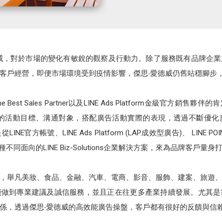
nc 傑思‧愛德威，對於市場的變化有敏銳的觀察及行動力。除了服務既有品
客戶經營，即便市場環境受到疫情影響，傑思‧愛德威仍舊站穩腳步
 的 The Best Sales Partner以及LINE Ads Platform金
次的活動目標、溝通對象，搭配廣告活動實際的表現，透過不斷優化
帳號、LINE Ads Platform (LAP成效型廣告)、 LINE POINTS、
從各種不同面向的LINE Biz-Solutions企業解決方案，來為品牌客戶
，舉凡美妝、食品、金融、汽車、電商、影音、服飾、建案、旅遊
能做到專業建議及誠信服務，並且正在往更多產業持續發展。尤其是
係，透過傑思‧愛德威的高效能廣告操盤，客戶都有很好的反饋與信