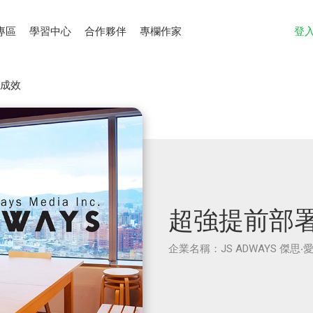
專區
學習中心
合作夥伴
專欄作家
登
動成效
超強提前部署
企業名稱：JS ADWAYS 傑思‧