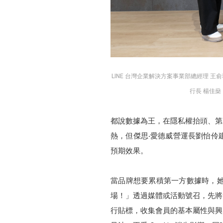
LINE 台灣企業解決方案事業部總經理 王
行長
楊佳燊
都說數據為王，在隱私權抬頭、第三
熱，但傑思‧愛德威營運長劉怡伶
預期效果。
當品牌想要累積第一方數據時，她
場！」透過媒體或活動號召，先將
行貼標，收集會員的基本屬性與興