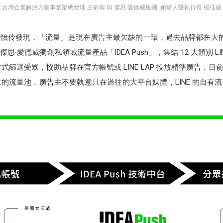
NE 台灣企業解決方案事業部總經理 王俞蓉 與 傑思‧愛德威集團 創辦人暨執行長 楊佳燊
伶發現，「流量」是現在廣告主最欠缺的一環，過去品牌都在大的媒體
愛德威獨創私領域流量產品「IDEA Push」，集結 12 大類別 L
式篩選受眾，協助品牌在官方帳號或 LINE LAP 投放精準廣告，目前已
大的流量池，廣告主不要執意只在過往的大平台媒體，LINE 的自