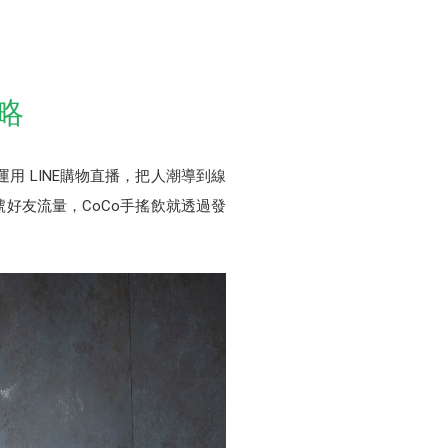
略
用 LINE購物直播，把人潮導到線
官方帳號好友流量，CoCo手搖飲就透過發