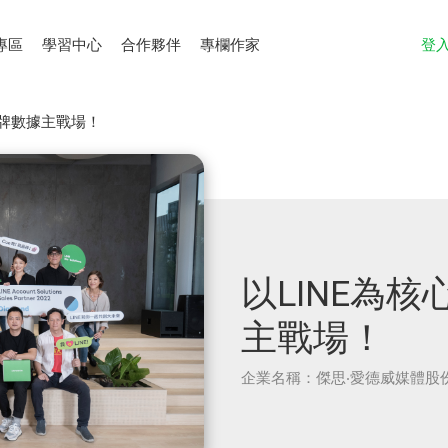
專區
學習中心
合作夥伴
專欄作家
登
品牌數據主戰場！
以LINE為
主戰場！
企業名稱：傑思‧愛德威媒體股