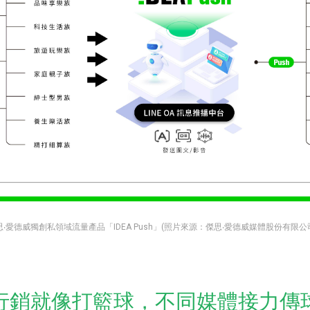
思‧愛德威獨創私領域流量產品「IDEA Push」(照片來源：傑思‧愛德威媒體股份有限公
行銷就像打籃球，不同媒體接力傳