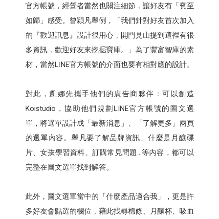
官方帳號，經營者當然也關注細節，讓好友有「賓至
如歸」感受。曾穎凡舉例，「我們針對好友首次加入
的『歡迎訊息』設計很用心，開門見山提到這裡有很
多資訊，歡迎好友來挖掘寶庫。」為了豐富智庫的素
材，當然LINE官方帳號的介面也要有相對應的設計。
對此，凱娜先攜手他們的廣告商夥伴：可以創造
Koistudio，協助他們規劃LINE官方帳號的圖文選
單，將選單設計成「最新消息」、「了解更多」兩頁
的選單內容。舉凡要了解品牌資訊、什麼是月釀碟
片、女孩學習資料、訂購常見問題…等內容，都可以
完整在圖文選單找到解答。
此外，圖文選單當中的「什麼產品適合我」，更是許
多好友會點選的欄位，藉此找尋棉條、月釀杯、吸血