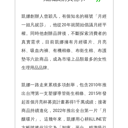
凱娜創辦人曾穎凡，有個知名的稱號「月經
一姐凡妮莎」，他從20年就開始倡議月經平
權。同時他創辦品牌後，不斷探索消費者的
真實需求，目前凱娜擁有月經碟片、⽉亮
杯、吸⾎內褲、有機棉條、布衛⽣棉、布護
墊等六款商品，成為市場上品類最多的女性
生理⽤品品牌。
凱娜一路走來累積多項創舉，包含2010年推
出台灣第一支塑膠導管衛生棉條、2015年發
起首個月亮杯募資計畫募得1千萬成績；接著
商品持續進化，2022年推出全台第一片「月
釀碟片」。這幾年來，凱娜用心耕耘LINE官
方帳號將此設定為「智庫」平台，精準吸引