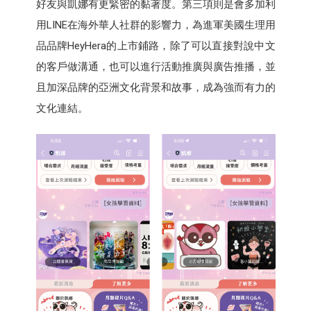
好友與凱娜有更緊密的黏著度。第三項則是會多加利
用LINE在海外華人社群的影響力，為進軍美國生理用
品品牌HeyHera的上市鋪路，除了可以直接對說中文
的客戶做溝通，也可以進行活動推廣與廣告推播，並
且加深品牌的亞洲文化背景和故事，成為強而有力的
文化連結。