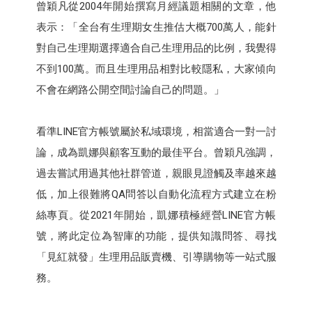
曾穎凡從2004年開始撰寫月經議題相關的文章，他
表示：「全台有生理期女生推估大概700萬人，能針
對自己生理期選擇適合自己生理用品的比例，我覺得
不到100萬。而且生理用品相對比較隱私，大家傾向
不會在網路公開空間討論自己的問題。」
看準LINE官方帳號屬於私域環境，相當適合一對一討
論，成為凱娜與顧客互動的最佳平台。曾穎凡強調，
過去嘗試用過其他社群管道，親眼見證觸及率越來越
低，加上很難將QA問答以自動化流程方式建立在粉
絲專頁。從2021年開始，凱娜積極經營LINE官方帳
號，將此定位為智庫的功能，提供知識問答、尋找
「見紅就發」生理用品販賣機、引導購物等一站式服
務。