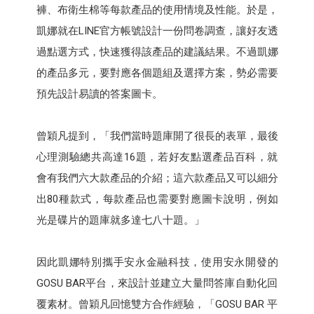
褲、布衛生棉等每款產品的使用情境及性能。於是，
凱娜就在LINE官方帳號設計一份問卷調查，讓好友透
過點選方式，快速獲得該產品的建議結果。不過凱娜
的產品多元，要對應各個題組及選擇方案，勢必需要
預先設計易讀的答案圖卡。
曾穎凡提到，「我們當時題庫開了很長的表單，最後
心理測驗總共高達16題，若好友點選產品百科，就
會有我們六大款產品的介紹；這六款產品又可以細分
出80種款式，每款產品也需要對應圖卡說明，例如
光是碟片的題庫就多達七八十題。」
因此凱娜特別攜手安永金融科技，使用安永開發的
GOSU BAR平台，來設計並建立大量問答庫自動化回
覆素材。曾穎凡回憶雙方合作經驗，「GOSU BAR 平