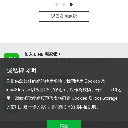
返回案例總覽
加入 LINE 商家報
為中小型商家提供LINE最新的廣告方案與資訊
隱私權聲明
加入 LINE 企業行銷快訊
為提供您最佳的網站使用體驗，我們使用 Cookies 及
為企業客戶提供最新市場趨勢, 應用與案例
localStorage 以改善我們的網頁，以作為技術、分析、行銷之
用。繼續瀏覽此網頁即代表您同意 Cookies 及 localStorage
LINE Biz-Solutions YouTube
實用教學、成功案例等多樣化影音內容
的使用。進一步的資訊可閱讀我們的
隱私權說明
。
同意
最新動態
｜
服務條款
｜
關於LINE