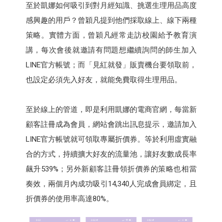
至於凱娜如何吸引到對月經知識、挑選生理用品高度
感興趣的用戶？曾穎凡提到他們採取線上、線下兩種
策略。實體方面，曾穎凡經常走訪校園給予教育演
講，每次會後就邀請有問題想繼續詢問的師生加入
LINE官方帳號；而「見紅就發」販賣機台要領取前，
也設定必須先入好友，就能免費取得生理用品。
至於線上的管道，即是利用凱娜的電商官網，每當新
顧客註冊成為會員，網站會跳出訊息提示，邀請加入
LINE官方帳號就可領取專屬折價券。等於利用虛實融
合的方式，持續擴大好友的流量池，讓好友數成長率
飆升539%；另外新顧客註冊領折價券的策略也相當
奏效，兩個月內成功吸引14,340人完成會員綁定，且
折價券的使用率高達80%。