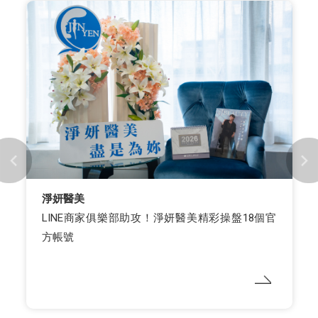
淨妍醫美
LINE商家俱樂部助攻！淨妍醫美精彩操盤18個官
方帳號