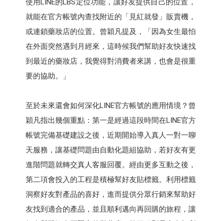
使用LINE的LBS定位功能，讓好友提供自己的位置，
就能在官方帳號內查找附近的「見紅就發」販賣機，
或連鎖藥妝店的位置。曾穎凡提及，「因為女生最怕
在外面突然遇到月經來，這時候我們幫助好友快速找
到最近的藥妝店，我覺得對消費者來講，也會是很重
要的協助。」
至於未來還會如何深化LINE官方帳號的應用情境？曾
穎凡指出幾個重點：第一是經過這段時間在LINE官方
帳號完備基礎建設之後，近期開始導入真人一對一聊
天服務，讓基礎問題由自動化題組協助，若好友有更
進階問題就轉交真人客服回覆。經由更多互動之後，
第二項會投入的工程是積極幫好友貼標籤。利用標籤
洞察好友對產品的喜好，進而提供分眾行銷來幫助好
友找到適合的產品，並且順利邁向再回購的旅程，讓