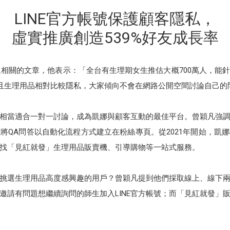
LINE官方帳號保護顧客隱私，
虛實推廣創造539%好友成長率
議題相關的文章，他表示：「全台有生理期女生推估大概700萬人，能
而且生理用品相對比較隱私，大家傾向不會在網路公開空間討論自己的
境，相當適合一對一討論，成為凱娜與顧客互動的最佳平台。曾穎凡強
QA問答以自動化流程方式建立在粉絲專頁。從2021年開始，凱娜
找「見紅就發」生理用品販賣機、引導購物等一站式服務。
挑選生理用品高度感興趣的用戶？曾穎凡提到他們採取線上、線下
邀請有問題想繼續詢問的師生加入LINE官方帳號；而「見紅就發」