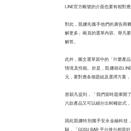
LINE官方帳號的介面也要有相對
對此，凱娜先攜手他們的廣告商夥伴
解更多」兩頁的選單內容。舉凡要
解答。
此外，圖文選單當中的「什麼產品
情境及性能。於是，凱娜就在LI
元，要對應各個題組及選擇方案，
曾穎凡提到，「我們當時題庫開了
六款產品又可以細分出80種款式
因此凱娜特別攜手安永金融科技，
驗，「GOSU BAR 平台後台