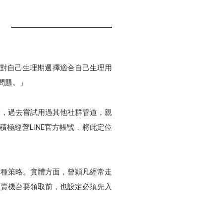
針對自己生理期選擇適合自己生理用
問題。」
調，過去嘗試用過其他社群管道，親
積極經營LINE官方帳號，將此定位
兩種策略。實體方面，曾穎凡經常走
販賣機台要領取前，也設定必須先入