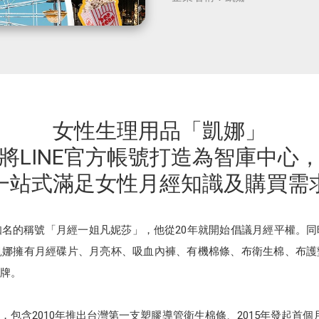
女性生理用品「凱娜」
將LINE官方帳號打造為智庫中心
一站式滿足女性月經知識及購買需
名的稱號「月經一姐凡妮莎」，他從20年就開始倡議月經平權。
凱娜擁有月經碟片、⽉亮杯、吸⾎內褲、有機棉條、布衛⽣棉、布護
牌。
，包含2010年推出台灣第一支塑膠導管衛生棉條、2015年發起首個