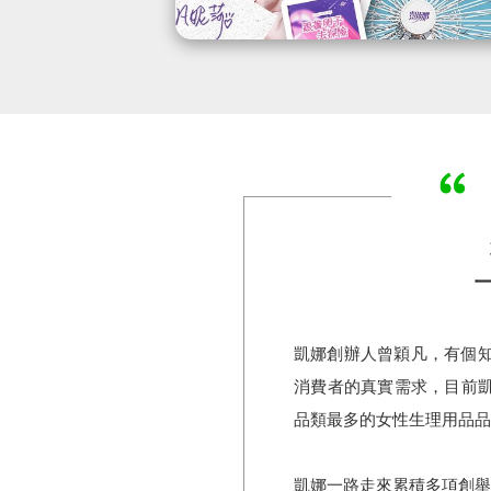
凱娜創辦人曾穎凡，有個知
消費者的真實需求，目前
品類最多的女性生理⽤品品
凱娜一路走來累積多項創舉