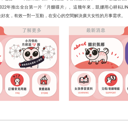
022年推出全台第一片「月釀碟片」。這幾年來，凱娜用心耕耘LI
萬位好友，有效一對一互動，在安心的空間解決廣大女性的月事需求。