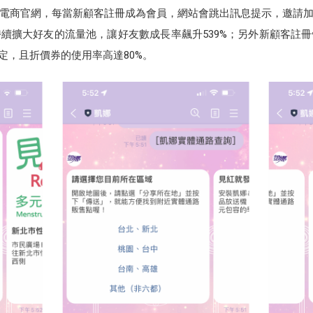
電商官網，每當新顧客註冊成為會員，網站會跳出訊息提示，邀請加入
續擴大好友的流量池，讓好友數成長率飆升539%；另外新顧客註
綁定，且折價券的使用率高達80%。