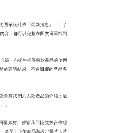
單，將選單設計成「最新消息」、「了
等內容，都可以完整在圖文選單找到
吸血褲、布衛生棉等每款產品的使用
產品的建議結果。不過凱娜的產品多
，就會有我們六大款產品的介紹；這
題。」
化回覆素材。曾穎凡回憶雙方合作經
連結、甚至上下架商品和設定圖片卡片