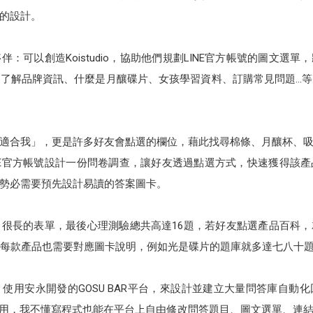
應的設計。
：可以創造Koistudio，協助他們規劃LINE官方帳號的圖文選
了解品牌資訊、什麼是月釀碟片、女孩學習資料、訂購常見問題…
適合我」，更是許多好友會點選的欄位，藉此找尋棉條、月釀杯、
NE官方帳號設計一份問卷調查，讓好友透過點選方式，快速獲得該
勢必需要預先設計易讀的答案圖卡。
很長的表單，最後心理測驗總共高達16題，若好友點選產品百科
，每款產品也需要對應圖卡說明，例如光是碟片的題庫就多達七八十
使用安永開發的GOSU BAR平台，來設計並建立大量問答庫自動
相當好用，我不懂寫程式也能在平台上自由修改問答題目、圖文選單、