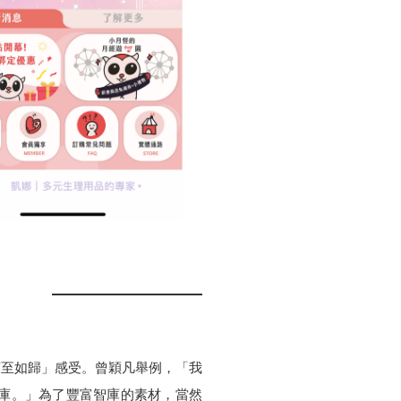
，
賓至如歸」感受。曾穎凡舉例，「我
庫。」為了豐富智庫的素材，當然