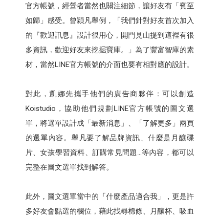
官方帳號，經營者當然也關注細節，讓好友有「賓至
如歸」感受。曾穎凡舉例，「我們針對好友首次加入
的『歡迎訊息』設計很用心，開門見山提到這裡有很
多資訊，歡迎好友來挖掘寶庫。」為了豐富智庫的素
材，當然LINE官方帳號的介面也要有相對應的設計。
對此，凱娜先攜手他們的廣告商夥伴：可以創造
Koistudio，協助他們規劃LINE官方帳號的圖文選
單，將選單設計成「最新消息」、「了解更多」兩頁
的選單內容。舉凡要了解品牌資訊、什麼是月釀碟
片、女孩學習資料、訂購常見問題…等內容，都可以
完整在圖文選單找到解答。
此外，圖文選單當中的「什麼產品適合我」，更是許
多好友會點選的欄位，藉此找尋棉條、月釀杯、吸血