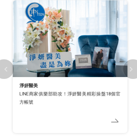
淨妍醫美
LINE商家俱樂部助攻！淨妍醫美精彩操盤18個官
方帳號