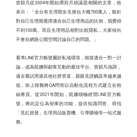
曾穎凡從2004年開始撰寫月經議題相關的文章，他
表示：「全台有生理期女生推估大概700萬人，能針
對自己生理期選擇適合自己生理用品的比例，我覺得
不到100萬。而且生理用品相對比較隱私，大家傾向
不會在網路公開空間討論自己的問題。」
看準LINE官方帳號屬於私域環境，相當適合一對一討
論，成為凱娜與顧客互動的最佳平台。曾穎凡強調，
過去嘗試用過其他社群管道，親眼見證觸及率越來越
低，加上很難將QA問答以自動化流程方式建立在粉
絲專頁。從2021年開始，凱娜積極經營LINE官方帳
號，將此定位為智庫的功能，提供知識問答、尋找
「見紅就發」生理用品販賣機、引導購物等一站式服
務。