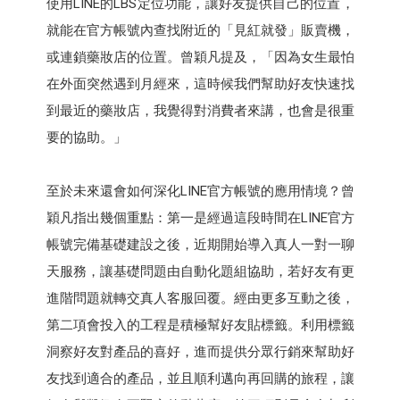
使用LINE的LBS定位功能，讓好友提供自己的位置，
就能在官方帳號內查找附近的「見紅就發」販賣機，
或連鎖藥妝店的位置。曾穎凡提及，「因為女生最怕
在外面突然遇到月經來，這時候我們幫助好友快速找
到最近的藥妝店，我覺得對消費者來講，也會是很重
要的協助。」
至於未來還會如何深化LINE官方帳號的應用情境？曾
穎凡指出幾個重點：第一是經過這段時間在LINE官方
帳號完備基礎建設之後，近期開始導入真人一對一聊
天服務，讓基礎問題由自動化題組協助，若好友有更
進階問題就轉交真人客服回覆。經由更多互動之後，
第二項會投入的工程是積極幫好友貼標籤。利用標籤
洞察好友對產品的喜好，進而提供分眾行銷來幫助好
友找到適合的產品，並且順利邁向再回購的旅程，讓