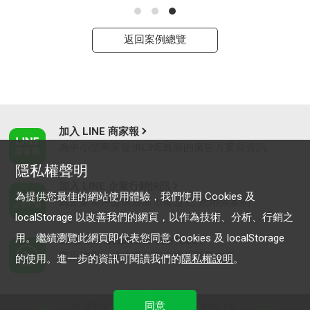
返回案例總覽
加入 LINE 商家報
為中小型商家提供LINE最新的廣告方案與資訊
隱私權聲明
加入 LINE 企業行銷快訊
為提供您最佳的網站使用體驗，我們使用 Cookies 及
為企業客戶提供最新市場趨勢, 應用與案例
localStorage 以改善我們的網頁，以作為技術、分析、行銷之
用。繼續瀏覽此網頁即代表您同意 Cookies 及 localStorage
LINE Biz-Solutions YouTube
實用教學、成功案例等多樣化影音內容
的使用。進一步的資訊可閱讀我們的
隱私權說明
。
同意
最新動態
｜
服務條款
｜
關於LINE