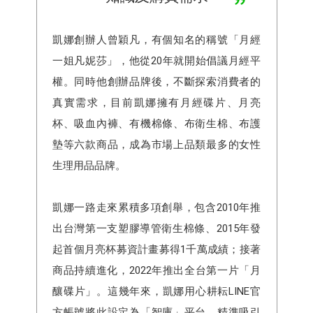
凱娜創辦人曾穎凡，有個知名的稱號「月經
一姐凡妮莎」，他從20年就開始倡議月經平
權。同時他創辦品牌後，不斷探索消費者的
真實需求，目前凱娜擁有月經碟片、⽉亮
杯、吸⾎內褲、有機棉條、布衛⽣棉、布護
墊等六款商品，成為市場上品類最多的女性
生理⽤品品牌。
凱娜一路走來累積多項創舉，包含2010年推
出台灣第一支塑膠導管衛生棉條、2015年發
起首個月亮杯募資計畫募得1千萬成績；接著
商品持續進化，2022年推出全台第一片「月
釀碟片」。這幾年來，凱娜用心耕耘LINE官
方帳號將此設定為「智庫」平台，精準吸引