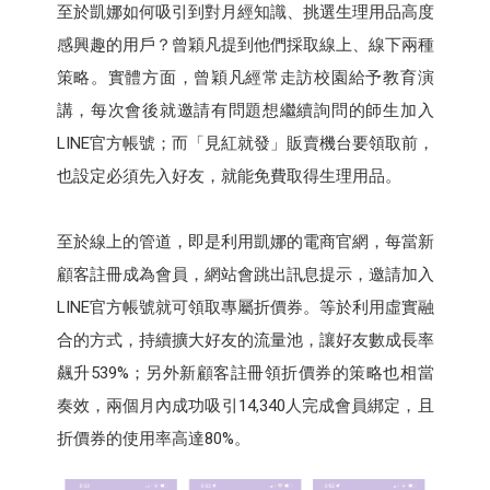
至於凱娜如何吸引到對月經知識、挑選生理用品高度
感興趣的用戶？曾穎凡提到他們採取線上、線下兩種
策略。實體方面，曾穎凡經常走訪校園給予教育演
講，每次會後就邀請有問題想繼續詢問的師生加入
LINE官方帳號；而「見紅就發」販賣機台要領取前，
也設定必須先入好友，就能免費取得生理用品。
至於線上的管道，即是利用凱娜的電商官網，每當新
顧客註冊成為會員，網站會跳出訊息提示，邀請加入
LINE官方帳號就可領取專屬折價券。等於利用虛實融
合的方式，持續擴大好友的流量池，讓好友數成長率
飆升539%；另外新顧客註冊領折價券的策略也相當
奏效，兩個月內成功吸引14,340人完成會員綁定，且
折價券的使用率高達80%。