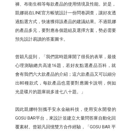
褲、布衛生棉等每款產品的使用情境及性能。於是，
凱娜就在LINE官方帳號設計一份問卷調查，讓好友透
過點選方式，快速獲得該產品的建議結果。不過凱娜
的產品多元，要對應各個題組及選擇方案，勢必需要
預先設計易讀的答案圖卡。
曾穎凡提到，「我們當時題庫開了很長的表單，最後
心理測驗總共高達16題，若好友點選產品百科，就
會有我們六大款產品的介紹；這六款產品又可以細分
出80種款式，每款產品也需要對應圖卡說明，例如
光是碟片的題庫就多達七八十題。」
因此凱娜特別攜手安永金融科技，使用安永開發的
GOSU BAR平台，來設計並建立大量問答庫自動化回
覆素材。曾穎凡回憶雙方合作經驗，「GOSU BAR 平