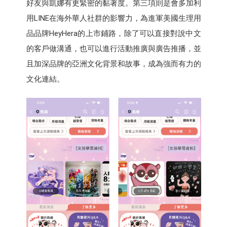
好友與凱娜有更緊密的黏著度。第三項則是會多加利
用LINE在海外華人社群的影響力，為進軍美國生理用
品品牌HeyHera的上市鋪路，除了可以直接對說中文
的客戶做溝通，也可以進行活動推廣與廣告推播，並
且加深品牌的亞洲文化背景和故事，成為強而有力的
文化連結。