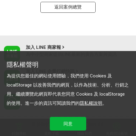
返回案例總覽
加入 LINE 商家報
為中小型商家提供LINE最新的廣告方案與資訊
隱私權聲明
加入 LINE 企業行銷快訊
為提供您最佳的網站使用體驗，我們使用 Cookies 及
為企業客戶提供最新市場趨勢, 應用與案例
localStorage 以改善我們的網頁，以作為技術、分析、行銷之
用。繼續瀏覽此網頁即代表您同意 Cookies 及 localStorage
LINE Biz-Solutions YouTube
實用教學、成功案例等多樣化影音內容
的使用。進一步的資訊可閱讀我們的
隱私權說明
。
同意
最新動態
｜
服務條款
｜
關於LINE
© LY Corporation
行銷導航
資料下載
聯絡我們
免費開設帳號