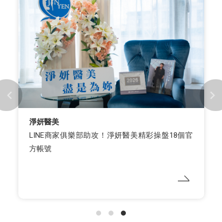
淨妍醫美
LINE商家俱樂部助攻！淨妍醫美精彩操盤18個官
方帳號