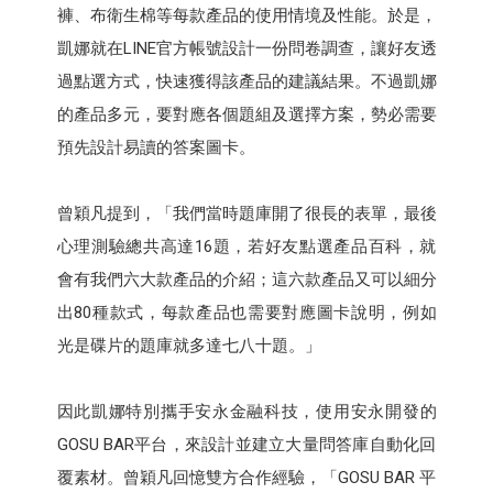
褲、布衛生棉等每款產品的使用情境及性能。於是，
凱娜就在LINE官方帳號設計一份問卷調查，讓好友透
過點選方式，快速獲得該產品的建議結果。不過凱娜
的產品多元，要對應各個題組及選擇方案，勢必需要
預先設計易讀的答案圖卡。
曾穎凡提到，「我們當時題庫開了很長的表單，最後
心理測驗總共高達16題，若好友點選產品百科，就
會有我們六大款產品的介紹；這六款產品又可以細分
出80種款式，每款產品也需要對應圖卡說明，例如
光是碟片的題庫就多達七八十題。」
因此凱娜特別攜手安永金融科技，使用安永開發的
GOSU BAR平台，來設計並建立大量問答庫自動化回
覆素材。曾穎凡回憶雙方合作經驗，「GOSU BAR 平