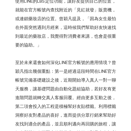
使用LINE的LBS定位功能，讓好友提供自己的位置，
就能在官方帳號內查找附近的「見紅就發」販賣機，
或連鎖藥妝店的位置。曾穎凡提及，「因為女生最怕
在外面突然遇到月經來，這時候我們幫助好友快速找
到最近的藥妝店，我覺得對消費者來講，也會是很重
要的協助。」
至於未來還會如何深化LINE官方帳號的應用情境？曾
穎凡指出幾個重點：第一是經過這段時間在LINE官方
帳號完備基礎建設之後，近期開始導入真人一對一聊
天服務，讓基礎問題由自動化題組協助，若好友有更
進階問題就轉交真人客服回覆。經由更多互動之後，
第二項會投入的工程是積極幫好友貼標籤。利用標籤
洞察好友對產品的喜好，進而提供分眾行銷來幫助好
友找到適合的產品，並且順利邁向再回購的旅程，讓