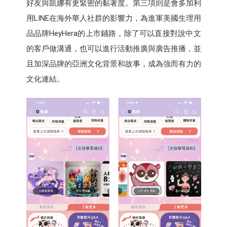
好友與凱娜有更緊密的黏著度。第三項則是會多加利
用LINE在海外華人社群的影響力，為進軍美國生理用
品品牌HeyHera的上市鋪路，除了可以直接對說中文
的客戶做溝通，也可以進行活動推廣與廣告推播，並
且加深品牌的亞洲文化背景和故事，成為強而有力的
文化連結。