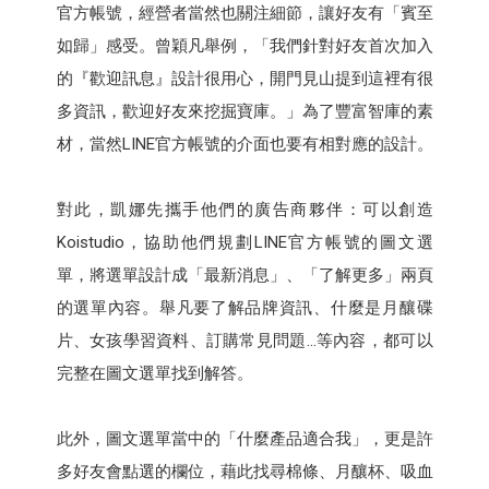
官方帳號，經營者當然也關注細節，讓好友有「賓至
如歸」感受。曾穎凡舉例，「我們針對好友首次加入
的『歡迎訊息』設計很用心，開門見山提到這裡有很
多資訊，歡迎好友來挖掘寶庫。」為了豐富智庫的素
材，當然LINE官方帳號的介面也要有相對應的設計。
對此，凱娜先攜手他們的廣告商夥伴：可以創造
Koistudio，協助他們規劃LINE官方帳號的圖文選
單，將選單設計成「最新消息」、「了解更多」兩頁
的選單內容。舉凡要了解品牌資訊、什麼是月釀碟
片、女孩學習資料、訂購常見問題…等內容，都可以
完整在圖文選單找到解答。
此外，圖文選單當中的「什麼產品適合我」，更是許
多好友會點選的欄位，藉此找尋棉條、月釀杯、吸血