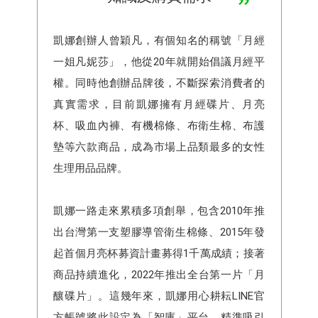
凱娜創辦人曾穎凡，有個知名的稱號「月經
一姐凡妮莎」，他從20年就開始倡議月經平
權。同時他創辦品牌後，不斷探索消費者的
真實需求，目前凱娜擁有月經碟片、⽉亮
杯、吸⾎內褲、有機棉條、布衛⽣棉、布護
墊等六款商品，成為市場上品類最多的女性
生理⽤品品牌。
凱娜一路走來累積多項創舉，包含2010年推
出台灣第一支塑膠導管衛生棉條、2015年發
起首個月亮杯募資計畫募得1千萬成績；接著
商品持續進化，2022年推出全台第一片「月
釀碟片」。這幾年來，凱娜用心耕耘LINE官
方帳號將此設定為「智庫」平台，精準吸引