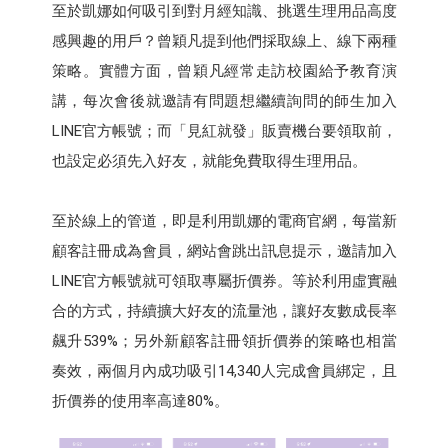
至於凱娜如何吸引到對月經知識、挑選生理用品高度
感興趣的用戶？曾穎凡提到他們採取線上、線下兩種
策略。實體方面，曾穎凡經常走訪校園給予教育演
講，每次會後就邀請有問題想繼續詢問的師生加入
LINE官方帳號；而「見紅就發」販賣機台要領取前，
也設定必須先入好友，就能免費取得生理用品。
至於線上的管道，即是利用凱娜的電商官網，每當新
顧客註冊成為會員，網站會跳出訊息提示，邀請加入
LINE官方帳號就可領取專屬折價券。等於利用虛實融
合的方式，持續擴大好友的流量池，讓好友數成長率
飆升539%；另外新顧客註冊領折價券的策略也相當
奏效，兩個月內成功吸引14,340人完成會員綁定，且
折價券的使用率高達80%。