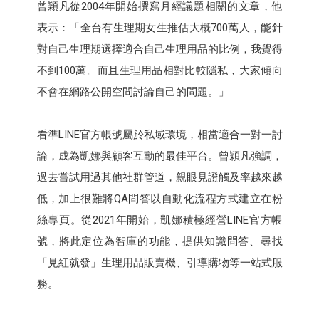
曾穎凡從2004年開始撰寫月經議題相關的文章，他
表示：「全台有生理期女生推估大概700萬人，能針
對自己生理期選擇適合自己生理用品的比例，我覺得
不到100萬。而且生理用品相對比較隱私，大家傾向
不會在網路公開空間討論自己的問題。」
看準LINE官方帳號屬於私域環境，相當適合一對一討
論，成為凱娜與顧客互動的最佳平台。曾穎凡強調，
過去嘗試用過其他社群管道，親眼見證觸及率越來越
低，加上很難將QA問答以自動化流程方式建立在粉
絲專頁。從2021年開始，凱娜積極經營LINE官方帳
號，將此定位為智庫的功能，提供知識問答、尋找
「見紅就發」生理用品販賣機、引導購物等一站式服
務。