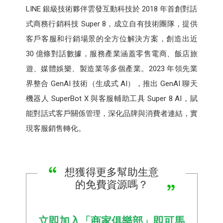
LINE 銀級技術夥伴雲發互動科技於 2018 年首創對話
式商務行銷科技 Super 8，成立自有技術團隊，提供
客戶客服和行銷場景的全方位解決方案，創造出近
30 億條對話數據，服務產業涵蓋零售電商、飯店旅
遊、媒體娛樂、製造業等多個產業。2023 年領先業
界整合 GenAI 技術（生成式 AI），推出 GenAI 聊天
機器人 SuperBot X 與客服輔助工具 Super 8 AI，賦
能對話式客戶關係管理，深化品牌與消費者連結，實
現客服銷售轉化。
想獲得更多幫助生意
的免費資源嗎？
立即加入「商家俱樂部」即可馬