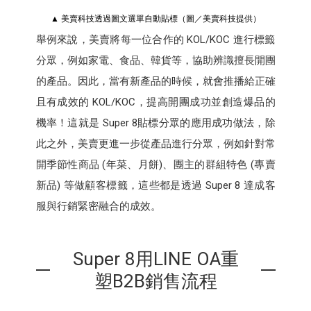
▲ 美賣科技透過圖文選單自動貼標（圖／美賣科技提供）
舉例來說，美賣將每一位合作的 KOL/KOC 進行標籤
分眾，例如家電、食品、韓貨等，協助辨識擅長開團
的產品。因此，當有新產品的時候，就會推播給正確
且有成效的 KOL/KOC，提高開團成功並創造爆品的
機率！這就是 Super 8貼標分眾的應用成功做法，除
此之外，美賣更進一步從產品進行分眾，例如針對常
開季節性商品 (年菜、月餅)、團主的群組特色 (專賣
新品) 等做顧客標籤，這些都是透過 Super 8 達成客
服與行銷緊密融合的成效。
Super 8用LINE OA重
塑B2B銷售流程