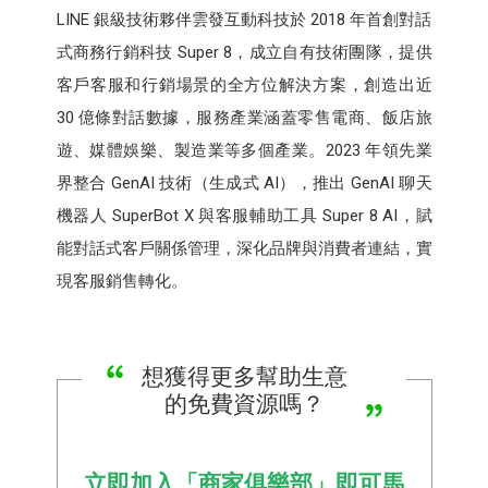
LINE 銀級技術夥伴雲發互動科技於 2018 年首創對話
式商務行銷科技 Super 8，成立自有技術團隊，提供
客戶客服和行銷場景的全方位解決方案，創造出近
30 億條對話數據，服務產業涵蓋零售電商、飯店旅
遊、媒體娛樂、製造業等多個產業。2023 年領先業
界整合 GenAI 技術（生成式 AI），推出 GenAI 聊天
機器人 SuperBot X 與客服輔助工具 Super 8 AI，賦
能對話式客戶關係管理，深化品牌與消費者連結，實
現客服銷售轉化。
想獲得更多幫助生意
的免費資源嗎？
立即加入「商家俱樂部」即可馬