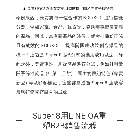
▲ 美賣科技透過圖文選單自動貼標（圖／美賣科技提供）
舉例來說，美賣將每一位合作的 KOL/KOC 進行標籤
分眾，例如家電、食品、韓貨等，協助辨識擅長開團
的產品。因此，當有新產品的時候，就會推播給正確
且有成效的 KOL/KOC，提高開團成功並創造爆品的
機率！這就是 Super 8貼標分眾的應用成功做法，除
此之外，美賣更進一步從產品進行分眾，例如針對常
開季節性商品 (年菜、月餅)、團主的群組特色 (專賣
新品) 等做顧客標籤，這些都是透過 Super 8 達成客
服與行銷緊密融合的成效。
Super 8用LINE OA重
塑B2B銷售流程