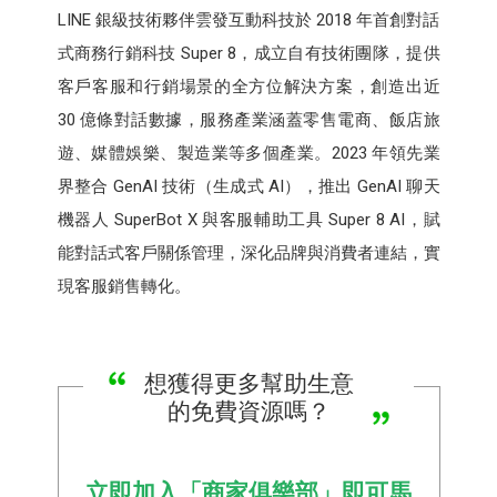
LINE 銀級技術夥伴雲發互動科技於 2018 年首創對話
式商務行銷科技 Super 8，成立自有技術團隊，提供
客戶客服和行銷場景的全方位解決方案，創造出近
30 億條對話數據，服務產業涵蓋零售電商、飯店旅
遊、媒體娛樂、製造業等多個產業。2023 年領先業
界整合 GenAI 技術（生成式 AI），推出 GenAI 聊天
機器人 SuperBot X 與客服輔助工具 Super 8 AI，賦
能對話式客戶關係管理，深化品牌與消費者連結，實
現客服銷售轉化。
想獲得更多幫助生意
的免費資源嗎？
立即加入「商家俱樂部」即可馬