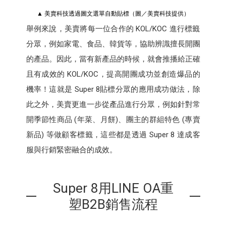
▲ 美賣科技透過圖文選單自動貼標（圖／美賣科技提供）
舉例來說，美賣將每一位合作的 KOL/KOC 進行標籤
分眾，例如家電、食品、韓貨等，協助辨識擅長開團
的產品。因此，當有新產品的時候，就會推播給正確
且有成效的 KOL/KOC，提高開團成功並創造爆品的
機率！這就是 Super 8貼標分眾的應用成功做法，除
此之外，美賣更進一步從產品進行分眾，例如針對常
開季節性商品 (年菜、月餅)、團主的群組特色 (專賣
新品) 等做顧客標籤，這些都是透過 Super 8 達成客
服與行銷緊密融合的成效。
Super 8用LINE OA重
塑B2B銷售流程