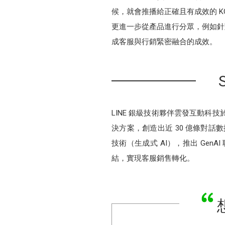
候，就會推播給正確且有成效的 KO
更進一步從產品進行分眾，例如針對常
成客服與行銷緊密融合的成效。
LINE 銀級技術夥伴雲發互動科技
決方案，創造出近 30 億條對話
技術（生成式 AI），推出 GenAI
結，實現客服銷售轉化。