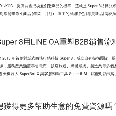
L/KOC，提高開團成功並創造爆品的機率！這就是 Super 8貼
開季節性商品 (年菜、月餅)、團主的群組特色 (專賣新品) 等做顧客標
Super 8用LINE OA重塑B2B銷售流
於 2018 年首創對話式商務行銷科技 Super 8，成立自有技術團
數據，服務產業涵蓋零售電商、飯店旅遊、媒體娛樂、製造業等多個產業。2
 聊天機器人 SuperBot X 與客服輔助工具 Super 8 AI，賦
想獲得更多幫助生意的免費資源嗎