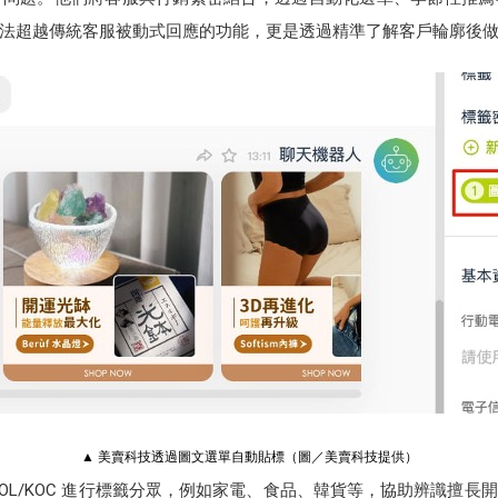
法超越傳統客服被動式回應的功能，更是透過精準了解客戶輪廓後
▲ 美賣科技透過圖文選單自動貼標（圖／美賣科技提供）
OL/KOC 進行標籤分眾，例如家電、食品、韓貨等，協助辨識擅