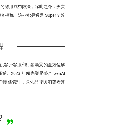
標分眾的應用成功做法，除此之外，美賣
籤，這些都是透過 Super 8 達
程
隊，提供客戶客服和行銷場景的全方位解
023 年領先業界整合 GenAI
能對話式客戶關係管理，深化品牌與消費者連
？