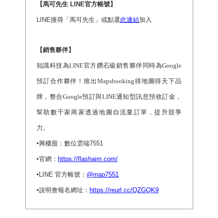
【馬可先生 LINE官方帳號】
LINE
搜尋「馬可先生」或點選
此連結
加入
【銷售夥伴】
知識科技為
LINE
官方鑽石級銷售夥伴同時為
Google
預訂合作夥伴！推出
Mapsbooking
得地圖得天下品
牌，整合
Google
預訂與
LINE
通知型訊息預收訂金，
幫助數千家商家透過地圖自流量訂單，提升競爭
力。
▪️
興櫃股：數位雲端7551
▪️
官網：
https://flashaim.com/
▪️
LINE
官方帳號：
@map7551
▪️
說明會報名網址：
https://reurl.cc/QZGQK9