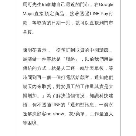
馬可先生65家離自己最近的門市，在Google
Maps直接預定商品，接著透過LINE Pay付
款，等取貨的日期一到，就可以直接到門市
拿貨。
陳明苓表示，「從預訂到取貨的中間環節，
最關鍵一件事就是『聯絡』，以前我們用最
傳統的方式，就是人工逐一統計表單後，等
時間到再一個一個打電話給顧客，通知他們
幾天內來取貨，對於員工的工作量其實是大
幅增加。」為了解決這個情況，知識科技建
議，何不透過LINE的「通知型訊息」一勞永
逸解決顧客no show、忘/棄單、工作量過大
等困境。