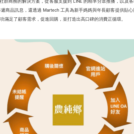
 作為其社群商務的解決方案，從客服支援到 LINE 的精準分眾推播，以
遞商品訊息，還透過 Martech 工具為新手媽媽與年長顧客提供貼
功滿足了顧客需求，促進回購，並打造出高口碑的消費正循環。