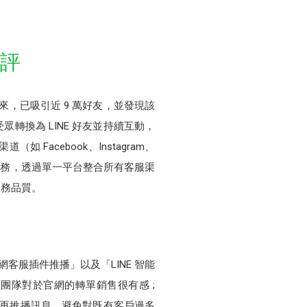
好評
來，已吸引近 9 萬好友，並發現該
換為 LINE 好友並持續互動，
acebook、Instagram、
aS 服務，透過單一平台整合所有客服渠
服務品質。
網客服插件推播」以及「LINE 智能
讓團隊對於官網的轉單銷售很有感 ;
品再推播訊息，避免對既有客戶過多