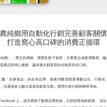
農純鄉用自動化行銷完善顧客關
打造窩心高口碑的消費正循環
農純鄉」，專注於媽媽、寶寶及親子族群，主要產品涵蓋滴雞精、鱸
質產品和用心服務，贏得廣大顧客群的信賴與良好口碑。
工廠「吉康食品」的自有品牌，隨著消費習慣逐漸數位化、行動化
，也通過多元數位渠道與顧客互動，運營社群行銷與轉單系統。
與 Facebook 上，成功累積了數萬忠實粉絲，社群經營成效顯著。