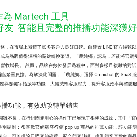
作為 Martech 工具
好友 智能且完整的推播功能深獲
，在市場上累積了眾多客戶與良好口碑。自建置 LINE 官方帳號以
成為品牌值得深耕的關鍵轉換渠道。「農純鄉」認為，若能將官網受眾轉
增長。 然而，品牌在數位發展過程中，面對多樣且複雜的對話渠道（如 F
常面臨繁重負擔。為解決此問題，「農純鄉」選擇 Omnichat 的 Sa
覆與關鍵字指派等功能，大幅減輕客服壓力，提升客服效率與整體
推播功能，有效助攻轉單銷售
作的時間雖不長，在行銷團隊用心的操作下已展現了很棒的成效，其中「官
提到：很喜歡官網顧客行銷 pop up 商品的推薦功能，該功能
 原生後台，可以排除已購客的篩選，配合顧客貼標，推測顧客喜歡的商