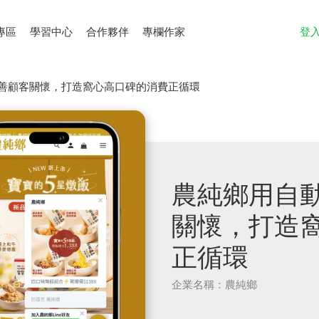
專區
學習中心
合作夥伴
專欄作家
登
善顧客關懷，打造窩心高口碑的消費正循環
農純鄉用自
關懷，打造
正循環
企業名稱：農純鄉