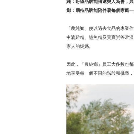
純：盼望品牌能傳遞與人為善，與
鄉：期待品牌能陪伴著每個家庭一
「農純鄉」便以過去食品的專業作
中滴雞精、鱸魚精及寶寶粥等常溫
家人的媽媽。
因此，「農純鄉」員工大多數也都
地享受每一個不同的階段和挑戰，